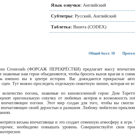
Язык озвучки:
Английский
Субтитры:
Русский, Английский
Таблетка:
Вшита (CODEX)
Общий балл: 10
Проголо
ious Crossroads (ФОРСАЖ ПЕРЕКРЁСТКИ) предлагает массу впечатл
е знакомые нам герои объединяются, чтобы бросить вызов врагам и сов
рь именно вы в центре истории. Вас дожидаются прекрасные авто
сцен. Тут можно проследить отдельную сюжетную линию, которая не вст
е количество погонь, знакомые по киновселенной герои: Дом Торет
ценят оригинальную озвучку от любимых актеров и возможность поб
, впечатляющие погони. Этот мир создан для того, чтобы вы смогл
 впечатляющие своей дерзостью и размахом. Любому любителю приключен
аниях.
мотрятся весьма впечатляюще и это создает отменную атмосферу в игре.
прочее, необходимо повышать уровень. Совершенствуйте свои про
 интереснее.