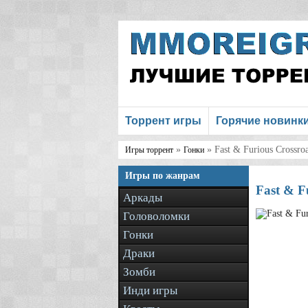
Торрент игры
Горячие новинк
»
» Fast & Furious Crossro
Игры торрент
Гонки
Игры по жанрам
Fast & F
Аркады
Головоломки
Гонки
Драки
Зомби
Инди игры