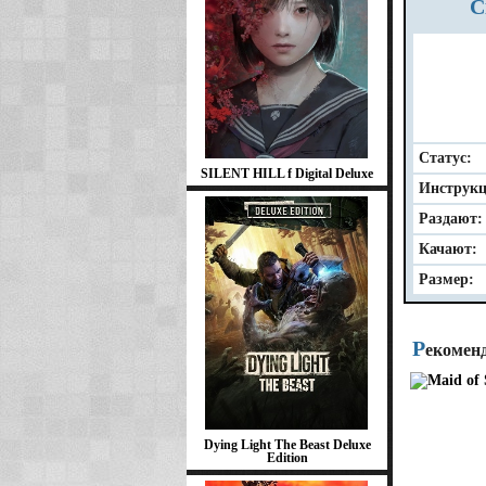
Статус:
SILENT HILL f Digital Deluxe
Инструкц
Раздают:
Качают:
Размер:
Р
екомен
Dying Light The Beast Deluxe
Edition