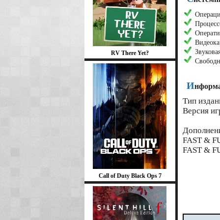
Операци
Процесс
Операти
Видеока
Звуковая
RV There Yet?
Свободн
И
нформа
Тип издан
Версия игр
Дополнен
FAST & F
FAST & F
Call of Duty Black Ops 7