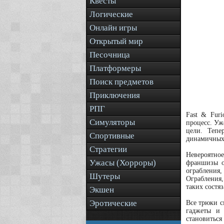
Квесты
Логические
Онлайн игры
Открытый мир
Песочница
Платформеры
Поиск предметов
Приключения
РПГ
Fast & Fur
Симуляторы
процесс. Уж
цели. Тепе
Спортивные
динамичных 
Стратегии
Невероятно
Ужасы (Хорроры)
франшизы о
ограбления
Шутеры
Ограбления,
таких состяз
Экшен
Эротические
Все трюки с
гаджеты и 
становиться