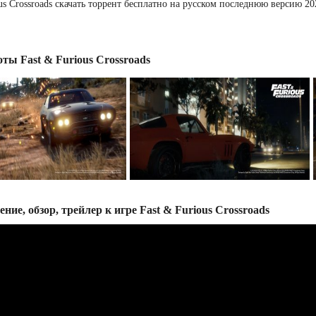
ous Crossroads скачать торрент бесплатно на русском последнюю версию 2
ты Fast & Furious Crossroads
ние, обзор, трейлер к игре Fast & Furious Crossroads