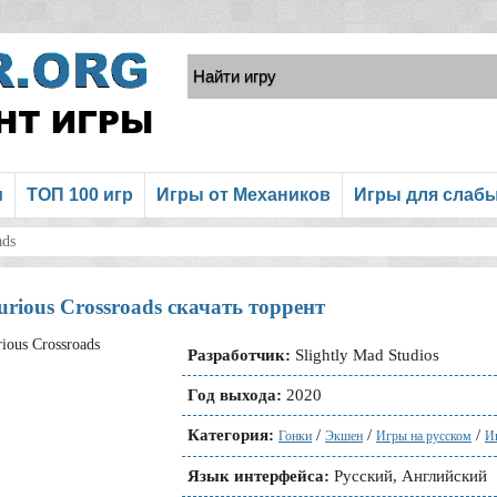
и
ТОП 100 игр
Игры от Механиков
Игры для слаб
ads
urious Crossroads скачать торрент
Разработчик:
Slightly Mad Studios
Год выхода:
2020
Категория:
/
/
/
Гонки
Экшен
Игры на русском
И
Язык интерфейса:
Русский, Английский