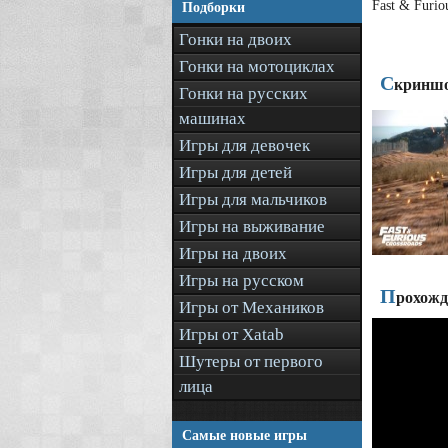
Fast & Furi
Подборки
Гонки на двоих
Гонки на мотоциклах
С
криншо
Гонки на русских
машинах
Игры для девочек
Игры для детей
Игры для мальчиков
Игры на выживание
Игры на двоих
Игры на русском
П
рохожде
Игры от Механиков
Игры от Xatab
Шутеры от первого
лица
Самые новые игры