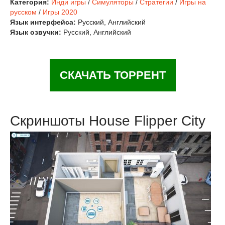
Категория:
Инди игры
/
Симуляторы
/
Стратегии
/
Игры на
русском
/
Игры 2020
Язык интерфейса:
Русский, Английский
Язык озвучки:
Русский, Английский
СКАЧАТЬ ТОРРЕНТ
Скриншоты House Flipper City