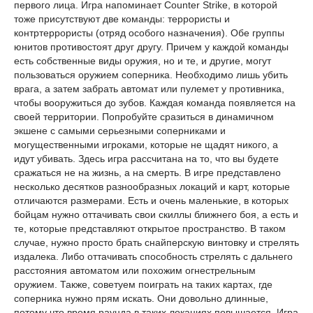
первого лица. Игра напоминает Counter Strike, в которой
тоже присутствуют две команды: террористы и
контртеррористы (отряд особого назначения). Обе группы
юнитов противостоят друг другу. Причем у каждой команды
есть собственные виды оружия, но и те, и другие, могут
пользоваться оружием соперника. Необходимо лишь убить
врага, а затем забрать автомат или пулемет у противника,
чтобы вооружиться до зубов. Каждая команда появляется на
своей территории. Попробуйте сразиться в динамичном
экшене с самыми серьезными соперниками и
могущественными игроками, которые не щадят никого, а
идут убивать. Здесь игра рассчитана на то, что вы будете
сражаться не на жизнь, а на смерть. В игре представлено
несколько десятков разнообразных локаций и карт, которые
отличаются размерами. Есть и очень маленькие, в которых
бойцам нужно оттачивать свои скиллы ближнего боя, а есть и
те, которые представляют открытое пространство. В таком
случае, нужно просто брать снайперскую винтовку и стрелять
издалека. Либо оттачивать способность стрелять с дальнего
расстояния автоматом или похожим огнестрельным
оружием. Также, советуем поиграть на таких картах, где
соперника нужно прям искать. Они довольно длинные,
потому что время раунда в таких локациях повышается. Игра