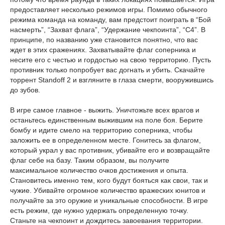
предоставляет несколько режимов игры. Помимо обычного
режима команда на команду, вам предстоит поиграть в “Бой
насмерть”, “Захват флага”, “Удержание чекпоинта”, “С4”. В
принципе, по названию уже становится понятно, что вас
ждет в этих сражениях. Захватывайте флаг соперника и
несите его с честью и гордостью на свою территорию. Пусть
противник только попробует вас догнать и убить. Скачайте
торрент Standoff 2 и взгляните в глаза смерти, вооружившись
до зубов.
В игре самое главное - выжить. Уничтожьте всех врагов и
останьтесь единственным выжившим на поле боя. Берите
бомбу и идите смело на территорию соперника, чтобы
заложить ее в определенном месте. Гонитесь за флагом,
который украл у вас противник, убивайте его и возвращайте
флаг себе на базу. Таким образом, вы получите
максимальное количество очков достижения и опыта.
Становитесь именно тем, кого будут бояться как свои, так и
чужие. Убивайте огромное количество вражеских юнитов и
получайте за это оружие и уникальные способности. В игре
есть режим, где нужно удержать определенную точку.
Станьте на чекпоинт и дождитесь завоевания территории.