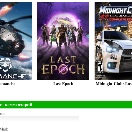
omanche
Last Epoch
Midnight Club: Los
те комментарий
мя:
Mail: