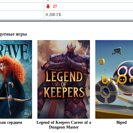
27
0.200 ГБ
дуемые игры
рая сердцем
Legend of Keepers Career of a
Biped
Dungeon Master