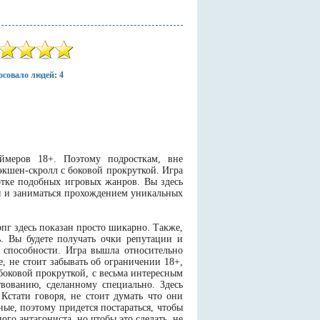
совало людей: 4
еймеров 18+. Поэтому подросткам, вне
экшен-скролл с боковой прокруткой. Игра
отке подобных игровых жанров. Вы здесь
лы и заниматься прохождением уникальных
пг здесь показан просто шикарно. Также,
ь. Вы будете получать очки репутации и
и способности. Игра вышла относительно
, не стоит забывать об ограничении 18+,
 боковой прокруткой, с весьма интересным
вованию, сделанному специально. Здесь
Кстати говоря, не стоит думать что они
ые, поэтому придется постараться, чтобы
го антагониста, но чтобы это сделать, не