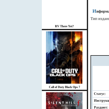
И
нформа
Тип издан
RV There Yet?
Call of Duty Black Ops 7
Статус:
Инструкц
Раздают: