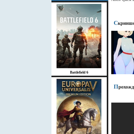
С
криншо
Battlefield 6
П
рохожде