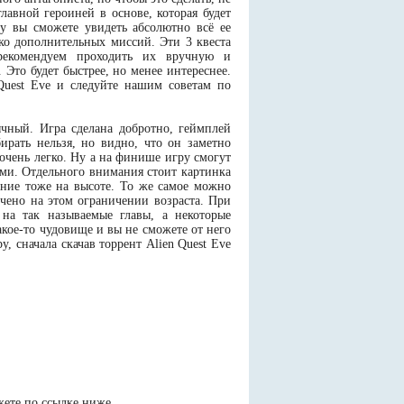
лавной героиней в основе, которая будет
му вы сможете увидеть абсолютно всё ее
ько дополнительных миссий. Эти 3 квеста
 рекомендуем проходить их вручную и
Это будет быстрее, но менее интереснее.
 Quest Eve и следуйте нашим советам по
ычный. Игра сделана добротно, геймплей
ирать нельзя, но видно, что он заметно
 очень легко. Ну а на финише игру смогут
ми. Отдельного внимания стоит картинка
ение тоже на высоте. То же самое можно
очено на этом ограничении возраста. При
 на так называемые главы, а некоторые
кое-то чудовище и вы не сможете от него
у, сначала скачав торрент Alien Quest Eve
жете по ссылке ниже.