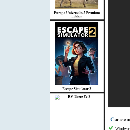
Europa Universalis 5 Premium
Edition
Escape Simulator 2
С
истемн
Windwos 