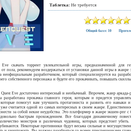
Таблетка:
Не требуется
Общий балл: 10
Проголо
t Eve скачать торрент увлекательной игры, предназначенной для г
 от пола, рекомендуем воздержаться от установки данной игры в жанре 
а неофициальным разработчиком, который специализируется на разраб
оего собственного персонажа и будете его прокачивать, повышать скил
 Quest Eve достаточно интересный и необычный. Впрочем, жанр аркада-р
 разработана прокачка главного героя, которым и придется управлят
 которые помогут вам улучшить протагониста и развить его навыки 
 уже считается одной из самых интересных в своем жанре. Единственное
онести за собой некие неудобства. Это платформер в жанре экшен-рпг с
довольно быстрым прохождением. Все благодаря динамичному повест
оличество монстров и различных чудовищ, которых предстоит убить. 
 убиваются. Некоторые противники будут весьма сильные и могущественн
ть и уничтожить. Вы должны разобраться со всеми приспешниками главно