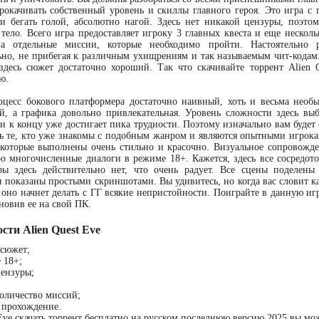
рокачивать собственный уровень и скиллы главного героя. Это игра с г
 и бегать голой, абсолютно нагой. Здесь нет никакой цензуры, поэто
тело. Всего игра предоставляет игроку 3 главных квеста и еще нескол
а отдельные миссии, которые необходимо пройти. Настоятельно
ьно, не прибегая к различным ухищрениям и так называемым чит-кодам. 
здесь сюжет достаточно хороший. Так что скачивайте торрент Alien
ю.
цесс бокового платформера достаточно наивный, хоть и весьма необ
й, а графика довольно привлекательная. Уровень сложности здесь выб
и к концу уже достигает пика трудности. Поэтому изначально вам будет
 те, кто уже знакомы с подобным жанром и являются опытными игрока
которые выполнены очень стильно и красочно. Визуальное сопровожд
ро многочисленные диалоги в режиме 18+. Кажется, здесь все сосредот
ры здесь действительно нет, что очень радует. Все сцены поделены
 показаны простыми скриншотами. Вы удивитесь, но когда вас словит ка
о оно начнет делать с ГГ всякие непристойности. Поиграйте в данную игр
ановив ее на свой ПК.
сти Alien Quest Eve
 сюжет;
 18+;
цензуры;
оличество миссий;
 прохождение.
 Eve скачать торрент бесплатно на русском последнюю версию 2025 вы мо