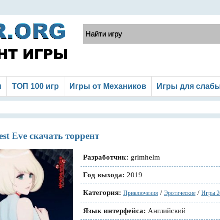
и
ТОП 100 игр
Игры от Механиков
Игры для слаб
est Eve скачать торрент
Разработчик:
grimhelm
Год выхода:
2019
Категория:
/
/
Приключения
Эротические
Игры 2
Язык интерфейса:
Английский