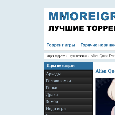
Торрент игры
Горячие новинк
»
» Alien Quest Eve
Игры торрент
Приключения
Игры по жанрам
Alien Qu
Аркады
Головоломки
Гонки
Драки
Зомби
Инди игры