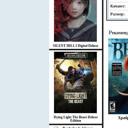
Качают:
Размер:
Р
екомен
SILENT HILL f Digital Deluxe
Dying Light The Beast Deluxe
Храб
Edition