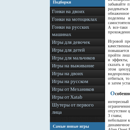
Подборки
забывайте п
раздеваться
Гонки на двоих
обнаженное 
поделены н
Гонки на мотоциклах
самостоятел
Гонки на русских
А все-таки 
прохождени
машинах
Игровой про
Игры для девочек
качественны
Игры для детей
повышается 
пройти лишь
Игры для мальчиков
и эффекты, 
сказать и п
Игры на выживание
этом цензу
Игры на двоих
видеоролики
отбиться, т
Игры на русском
и затем уст
Игры от Механиков
О
собенно
Игры от Xatab
интересный
Шутеры от первого
ограничение
отсутствие 
лица
3 главы;
небольшое к
динамичное
Самые новые игры
Alien Quest