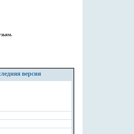
узьям.
оследняя версия