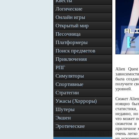
Квесты
Логические
Онлайн игры
Открытый мир
Песочница
Платформеры
Поиск предметов
Приключения
РПГ
Alien Ques
зависимости
Симуляторы
была создан
Спортивные
получите св
уровней.
Стратегии
Сюжет Alien
Ужасы (Хорроры)
изящно была
Шутеры
статистики,
недавно, но
Экшен
что может п
сюжетом и 
Эротические
приличное к
очень легко
их искорени