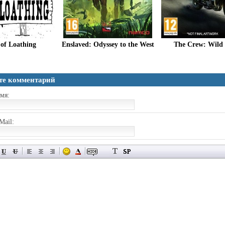
of Loathing
Enslaved: Odyssey to the West
The Crew: Wild
те комментарий
мя:
Mail: