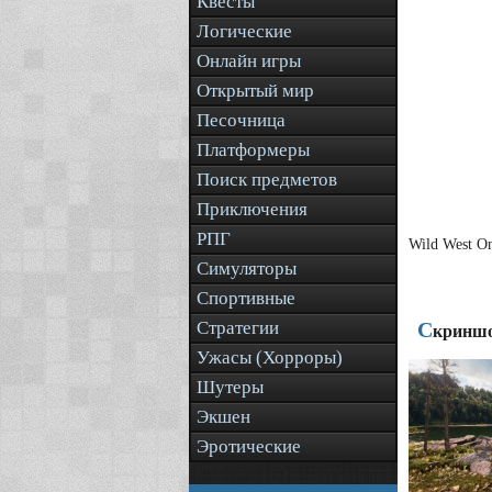
Квесты
Логические
Онлайн игры
Открытый мир
Песочница
Платформеры
Поиск предметов
Приключения
РПГ
Wild West O
Симуляторы
Спортивные
Стратегии
С
криншо
Ужасы (Хорроры)
Шутеры
Экшен
Эротические