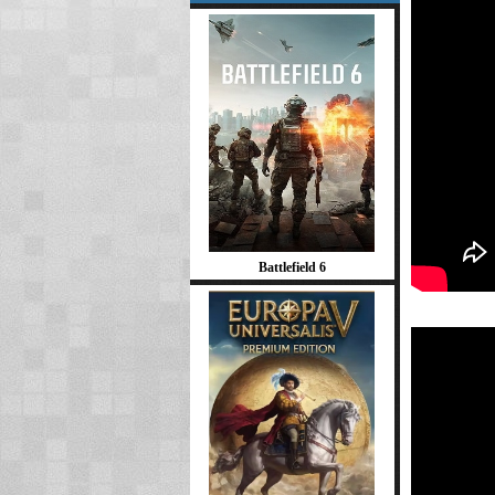
Battlefield 6