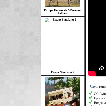
Europa Universalis 5 Premium
Edition
Escape Simulator 2
С
истемн
ОС: Wind
Процессо
Видеока