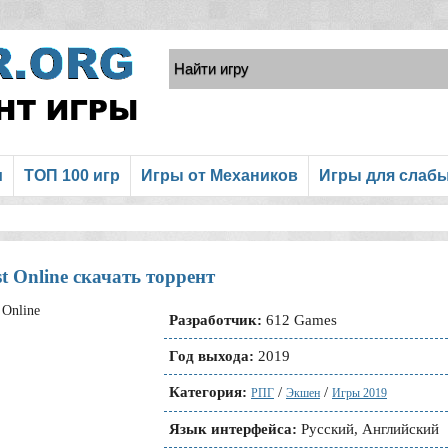
и
ТОП 100 игр
Игры от Механиков
Игры для слаб
t Online скачать торрент
Разработчик:
612 Games
Год выхода:
2019
Категория:
/
/
РПГ
Экшен
Игры 2019
Язык интерфейса:
Русский, Английский