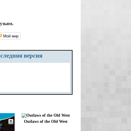
узьям.
Мой мир
оследняя версия
Outlaws of the Old West