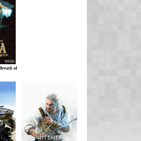
Breath of