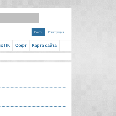
Войти
Регистрация
ых ПК
Софт
Карта сайта