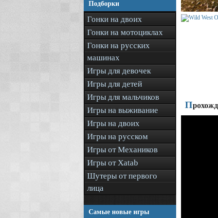
Подборки
Гонки на двоих
Гонки на мотоциклах
Гонки на русских
машинах
Игры для девочек
Игры для детей
Игры для мальчиков
П
рохожде
Игры на выживание
Игры на двоих
Игры на русском
Игры от Механиков
Игры от Xatab
Шутеры от первого
лица
Самые новые игры