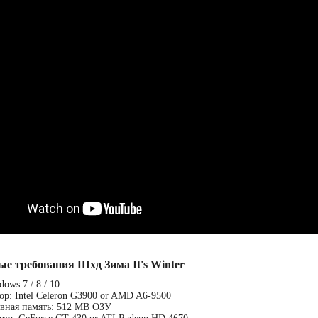
ые требования Шхд Зима It's Winter
ows 7 / 8 / 10
ор: Intel Celeron G3900 or AMD A6-9500
вная память: 512 MB ОЗУ