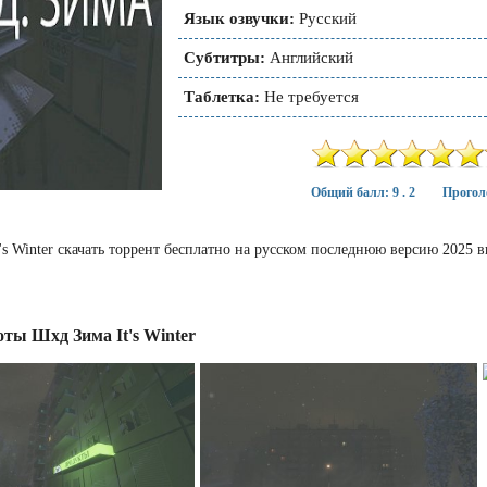
Язык озвучки:
Русский
Субтитры:
Английский
Таблетка:
Не требуется
Общий балл: 9 . 2
Прогол
's Winter скачать торрент бесплатно на русском последнюю версию 2025 
ты Шхд Зима It's Winter