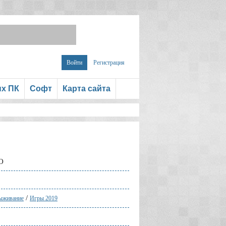
Войти
Регистрация
ых ПК
Софт
Карта сайта
O
/
ыживание
Игры 2019