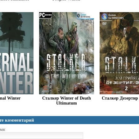
nal Winter
Сталкер Winter of Death
Сталкер Дезертир
Ultimatum
те комментарий
мя: