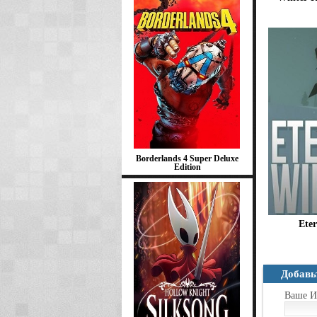
Borderlands 4 Super Deluxe
Edition
Eter
Добавь
Ваше И