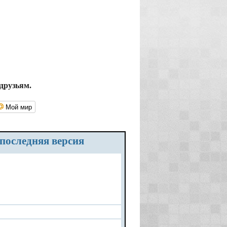
друзьям.
Мой мир
 последняя версия