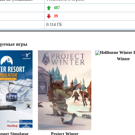
487
39
0.114 ГБ
дуемые игры
H
Winter
esort Simulator
Project Winter