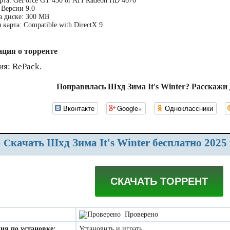
рта: GeForce GT 430 or ATI Radeon HD 4670
 Версии 9.0
а диске: 300 MB
 карта: Compatible with DirectX 9
ция о торренте
ия: RePack.
Понравилась Шхд Зима It's Winter? Расскажи 
Вконтакте
Google+
Одноклассники
Скачать Шхд Зима It's Winter бесплатно 2025
СКАЧАТЬ ТОРРЕНТ
Проверено
ия по установке:
Установить и играть.