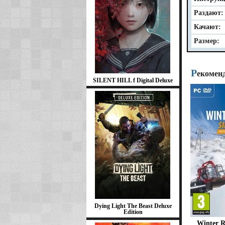
Раздают:
Качают:
Размер:
Р
екомен
SILENT HILL f Digital Deluxe
Dying Light The Beast Deluxe
Edition
Winter R