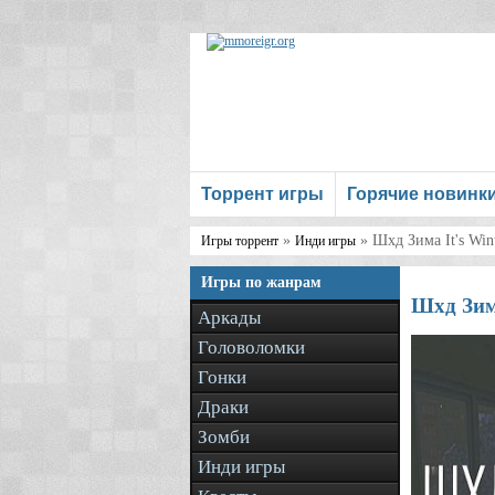
Торрент игры
Горячие новинк
»
» Шхд Зима It's Win
Игры торрент
Инди игры
Игры по жанрам
Шхд Зима
Аркады
Головоломки
Гонки
Драки
Зомби
Инди игры