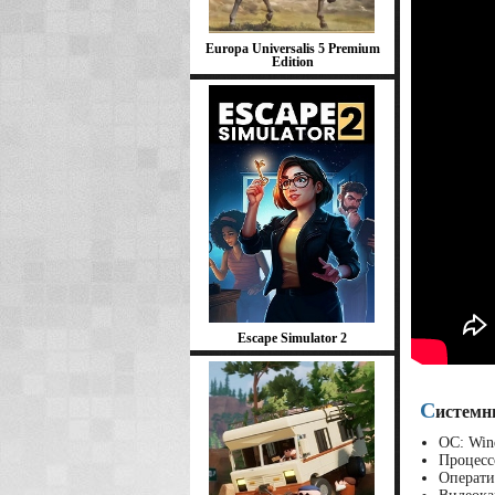
Europa Universalis 5 Premium
Edition
Escape Simulator 2
С
истемн
ОС: Wind
Процесс
Операти