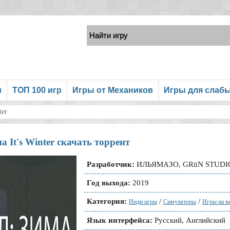
и
ТОП 100 игр
Игры от Механиков
Игры для слаб
ter
 It's Winter скачать торрент
Разработчик:
ИЛЬЯМАЗО, GRüN STUDI
Год выхода:
2019
Категория:
/
/
Инди игры
Симуляторы
Игры на в
Язык интерфейса:
Русский, Английский