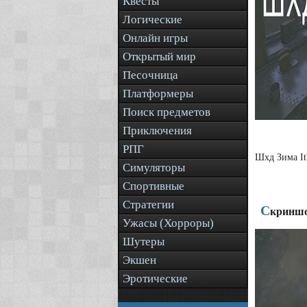
Квесты
Логические
Онлайн игры
Открытый мир
Песочница
Платформеры
Поиск предметов
Приключения
РПГ
Шхд Зима It
Симуляторы
Спортивные
Стратегии
С
криншо
Ужасы (Хорроры)
Шутеры
Экшен
Эротические