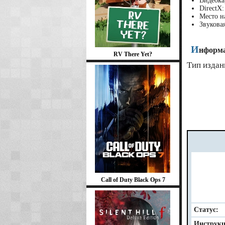
Видеока
DirectX:
Место н
Звуковая
И
нформа
RV There Yet?
Тип издан
Call of Duty Black Ops 7
Статус:
Инструкц