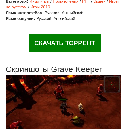
Категория:
Инди игры
/
Приключения
/
РПГ
/
Экшен
/
Игры
на русском
/
Игры 2019
Язык интерфейса:
Русский, Английский
Язык озвучки:
Русский, Английский
СКАЧАТЬ ТОРРЕНТ
Скриншоты Grave Keeper