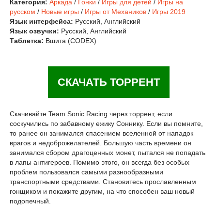
Категория:
Аркада
/
Гонки
/
Игры для детей
/
Игры на
русском
/
Новые игры
/
Игры от Механиков
/
Игры 2019
Язык интерфейса:
Русский, Английский
Язык озвучки:
Русский, Английский
Таблетка:
Вшита (CODEX)
СКАЧАТЬ ТОРРЕНТ
Скачивайте Team Sonic Racing через торрент, если
соскучились по забавному ежику Соннику. Если вы помните,
то ранее он занимался спасением вселенной от нападок
врагов и недоброжелателей. Большую часть времени он
занимался сбором драгоценных монет, пытался не попадать
в лапы антигероев. Помимо этого, он всегда без особых
проблем пользовался самыми разнообразными
транспортными средствами. Становитесь прославленным
гонщиком и покажите другим, на что способен ваш новый
подопечный.