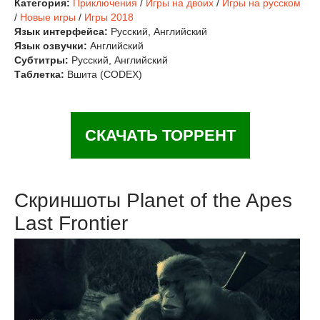
Категория:
Приключения
/
Игры на двоих
/
Игры на русском
/
Новые игры
/
Игры 2018
Язык интерфейса:
Русский, Английский
Язык озвучки:
Английский
Субтитры:
Русский, Английский
Таблетка:
Вшита (CODEX)
СКАЧАТЬ ТОРРЕНТ
Скриншоты Planet of the Apes
Last Frontier