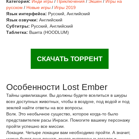
Категория:
Инди игры
/
Приключения
/
Экшен
/
Игры на
русском
/
Новые игры
/
Игры 2019
Язык интерфейса:
Русский, Английский
Язык озвучки:
Английский
Субтитры:
Русский, Английский
Таблетка:
Вшита (HOODLUM)
СКАЧАТЬ ТОРРЕНТ
Особенности Lost Ember
Тайны цивилизации. Вы должны будете вселиться в шкуры
всех доступных животных, чтобы в воздухе, под водой и под
землей найти ответы на все вопросы.
Волк. Это необычное существо, которое когда-то было
представителем расы Инраси. Помогите вашему персонажу
пройти успешно все миссии.
Локации. Четыре локации вам необходимо пройти. А значит,
нужно будет еще решать много интересных загадок и