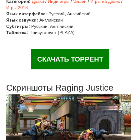
Категория:
Драки
/
Инди игры
/
Экшен
/
Игры на двоих
/
Игры 2018
Язык интерфейса:
Русский, Английский
Язык озвучки:
Английский
Субтитры:
Русский, Английский
Таблетка:
Присутствует (PLAZA)
СКАЧАТЬ ТОРРЕНТ
Скриншоты Raging Justice