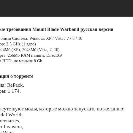
ые требования Mount Blade Warband русская версия
нная Система: Windows ХР / Vista / 7 / 8 / 10
р: 2.5 GHz (1 ядро)
24Мб (XP); 2048Мб (Vista, 7, 10)
рта: 256Мб RAM памяти, DirectX9
а HDD: не меньше 8 Gb
ция о торренте
ия: RePack.
ры: 1.174.
исутствуют моды, которые можно запускать по желанию:
dal World,
cenaries,
rdInvasion,
c Wars,