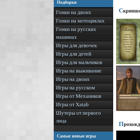
Подборки
С
криншо
Гонки на двоих
Гонки на мотоциклах
Гонки на русских
машинах
Игры для девочек
Игры для детей
Игры для мальчиков
Игры на выживание
Игры на двоих
Игры на русском
Игры от Механиков
Игры от Xatab
Шутеры от первого
лица
П
рохожд
Самые новые игры