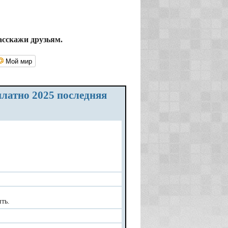
асскажи друзьям.
Мой мир
ть.