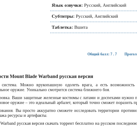
Язык озвучки:
Русский, Английский
Субтитры:
Русский, Английский
Таблетка:
Вшита
Общий балл: 7 . 7
Прогол
ости Mount Blade Warband русская версия
я система. Можно врукопашную одолеть врага, а есть возможность 
льное оружие. Уникально смотрится система ближнего боя.
овка. Ваши защитные железные костюмы с латами и доспехами нужно по
новое оружие – это идеальный арбалет, который точно сможет поразить п
ования. Вы просто аккуратно сможете исследовать территории противн
ажа ресурсы и артефакты.
 Warband русская версия скачать торрент бесплатно на русском последню