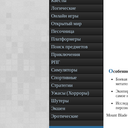
Квесты
Логические
Онлайн игры
Открытый мир
Песочница
Платформеры
Поиск предметов
Приключения
РПГ
Симуляторы
О
собенн
Спортивные
Боева
метате
Стратегии
Экипир
Ужасы (Хорроры)
самое 
Шутеры
Исслед
Экшен
персон
Mount Blade
Эротические