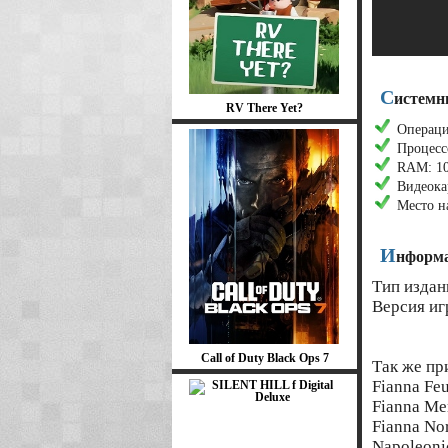
С
истемн
RV There Yet?
Операцио
Процессо
RAM: 10
Видеока
Место н
И
нформа
Тип издан
Версия иг
Call of Duty Black Ops 7
Так же пр
Fianna Feu
Fianna Mer
Fianna No
Napoleoni