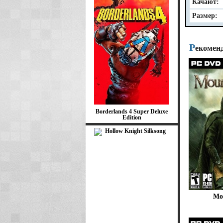
Качают:
Размер:
Р
екомен
Borderlands 4 Super Deluxe
Edition
Mo