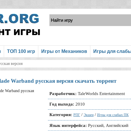
и
ТОП 100 игр
Игры от Механиков
Игры для слаб
сская версия
ade Warband русская версия скачать торрент
Разработчик:
TaleWorlds Entertainment
Год выхода:
2010
Категория:
/
/
РПГ
Экшен
Игры для слабых ПК
Язык интерфейса:
Русский, Английский