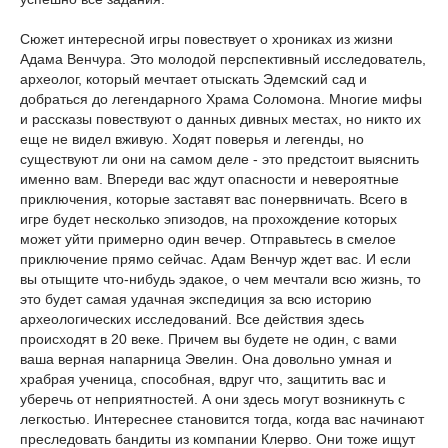
Сюжет интересной игры повествует о хрониках из жизни
Адама Венчура. Это молодой перспективный исследователь,
археолог, который мечтает отыскать Эдемский сад и
добраться до легендарного Храма Соломона. Многие мифы
и рассказы повествуют о данных дивных местах, но никто их
еще не видел вживую. Ходят поверья и легенды, но
существуют ли они на самом деле - это предстоит выяснить
именно вам. Впереди вас ждут опасности и невероятные
приключения, которые заставят вас понервничать. Всего в
игре будет несколько эпизодов, на прохождение которых
может уйти примерно один вечер. Отправьтесь в смелое
приключение прямо сейчас. Адам Венчур ждет вас. И если
вы отыщите что-нибудь эдакое, о чем мечтали всю жизнь, то
это будет самая удачная экспедиция за всю историю
археологических исследований. Все действия здесь
происходят в 20 веке. Причем вы будете не один, с вами
ваша верная напарница Эвелин. Она довольно умная и
храбрая ученица, способная, вдруг что, защитить вас и
уберечь от неприятностей. А они здесь могут возникнуть с
легкостью. Интереснее становится тогда, когда вас начинают
преследовать бандиты из компании Клерво. Они тоже ищут