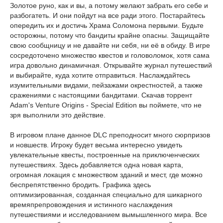
Золотое руно, как и вы, а потому желают забрать его себе и
разбогатеть. И они пойдут на все ради этого. Постарайтесь
опередить их и достичь Храма Соломона первыми. Будьте
осторожны, потому что бандиты крайне опасны. Защищайте
свою сообщницу и не давайте ни себя, ни её в обиду. В игре
сосредоточено множество квестов и головоломок, хотя сама
игра довольно динамичная. Открывайте журнал путешествий
и выбирайте, куда хотите отправиться. Наслаждайтесь
изумительными видами, пейзажами окрестностей, а также
сражениями с настоящими бандитами. Скачав торрент
Adam's Venture Origins - Special Edition вы поймете, что не
зря выполнили это действие.
В игровом плане данное DLC преподносит много сюрпризов
и новшеств. Игроку будет весьма интересно увидеть
увлекательные квесты, построенные на приключенческих
путешествиях. Здесь добавляется одна новая карта,
огромная локация с множеством зданий и мест, где можно
беспрепятственно бродить. Графика здесь
оптимизированная, созданная специально для шикарного
времяпрепровождения и истинного наслаждения
путешествиями и исследованием вымышленного мира. Все