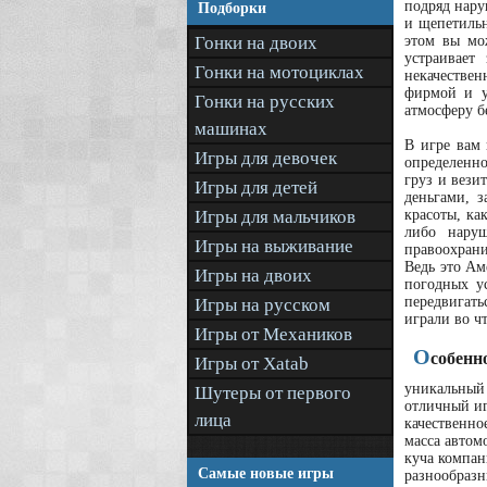
подряд нару
Подборки
и щепетильн
Гонки на двоих
этом вы мо
устраивает
Гонки на мотоциклах
некачествен
фирмой и ус
Гонки на русских
атмосферу б
машинах
В игре вам 
Игры для девочек
определенно
груз и вези
Игры для детей
деньгами, з
Игры для мальчиков
красоты, ка
либо наруш
Игры на выживание
правоохрани
Ведь это Ам
Игры на двоих
погодных у
передвигать
Игры на русском
играли во ч
Игры от Механиков
О
собенн
Игры от Xatab
уникальный
Шутеры от первого
отличный иг
лица
качественно
масса автом
куча компан
Самые новые игры
разнообразн