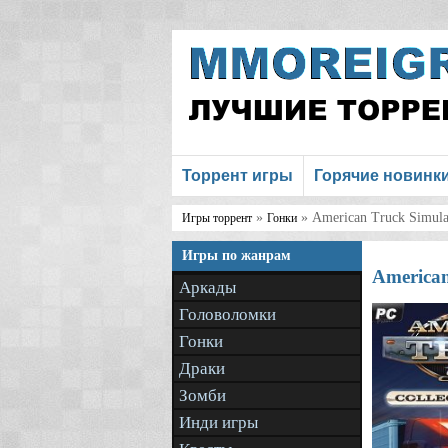
Торрент игры
Горячие новинк
»
» American Truck Simul
Игры торрент
Гонки
Игры по жанрам
American
Аркады
Головоломки
Гонки
Драки
Зомби
Инди игры