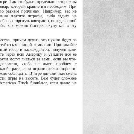
игре. Так что будьте предельно осторожны
товар, который крайне им необходим. При
 по разным причинам. Например, вас не
оянно платите штрафы, либо ездите на
обы расторгнуть контракт с определенной
тобы как можно быстрее окунуться в эту
ества, причем делать это нужно будет за
льзуйтесь машиной компании. Принимайте
енный товар и наслаждайтесь полученными
ете через всю Америку и увидите все ее
ули могут гнаться за вами, если вы что-
 дозволено, чтобы не иметь проблем с
ждой трассе свои ограничители скорости.
ужно соблюдать. В игре динамичная смена
сти игры на высоте. Вам будет сложнее
American Truck Simulator, если давно не