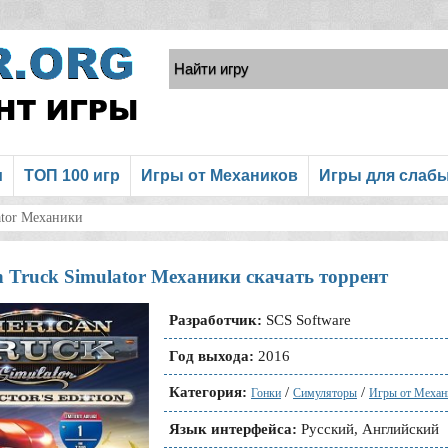
и
ТОП 100 игр
Игры от Механиков
Игры для слаб
ator Механики
 Truck Simulator Механики скачать торрент
Разработчик:
SCS Software
Год выхода:
2016
Категория:
/
/
Гонки
Симуляторы
Игры от Механ
Язык интерфейса:
Русский, Английский