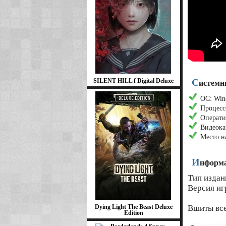
С
SILENT HILL f Digital Deluxe
истемн
ОС: Win
Процесс
Операти
Видеокар
Место н
И
нформа
Тип издан
Версия игр
Dying Light The Beast Deluxe
Вшиты все
Edition