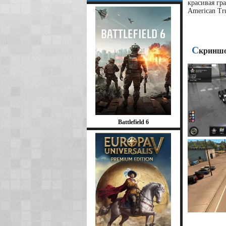
красивая гр
American Tr
С
криншо
Battlefield 6