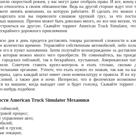
шили скоростной режим, у вас могут даже отобрать права. И все, конец 
о относитесь к своим обязанностям. Ведь на другой стороне ждут этот 
жете менять компанию, на которую работаете. И сделать это можно
 зарплата или вы перевозите слишком хрупкий груз, за что пост
ных машинах. Причин может быть довольно много, но все они веские, чт
троиться на другую. Скачайте торрент American Truck Simulator, ч
ескрайнего дорожного приключения.
изо дня в день придется доставлять товары различной сложности и кач
е количество времени. Управляйте собственным автомобилей, либо по
те его в пункт назначения. Затем получайте вознаграждение за доставл
а которые можно много чего приобрести. Не сомневайтесь, вы проед
к городских пейзажей, так и бескрайних, пустынных. Американские патр
или. Советуем ставить круиз-контроль и ехать столько, сколько
тельными органами. Учтите, что ехать нужно по знакам, так как на ка
ерика, здесь каждый штат имеет свою номенклатуру и правила. И их н
словий, а также дня и ночи. Интересно, что и физические возможно
ся на машине, когда выпадет снег и будет гололед. Скачайте торрент 
то-нибудь подобное.
ости American Truck Simulator Механики
 геймплей;
ровой процесс;
е управление авто;
обилей;
ий и грузов;
ые локации;