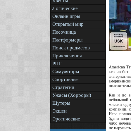
Квесты
Логические
Онлайн игры
Открытый мир
Песочница
Платформеры
Поиск предметов
Приключения
РПГ
American Tr
Симуляторы
кто любит 
альтернати
Спортивные
американски
положительн
Стратегии
Ужасы (Хорроры)
Как и во в
небольшой и
Шутеры
миссии одну
компании, с
Экшен
Игра полно
Эротические
будни водит
либо ночева
не нарушать