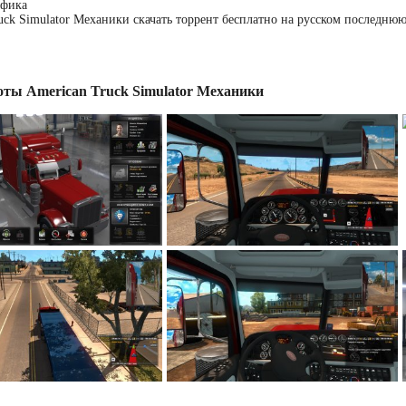
афика
uck Simulator Механики скачать торрент бесплатно на русском последню
ты American Truck Simulator Механики