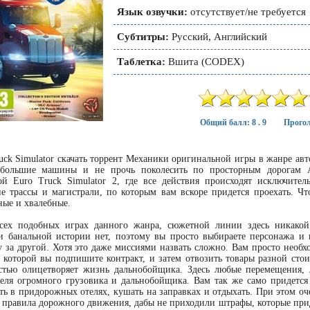
Язык озвучки:
отсутствует/не требуется
Субтитры:
Русский, Английский
Таблетка:
Вшита (CODEX)
Общий балл: 8 . 9
Прогол
uck Simulator скачать торрент Механики оригинальной игры в жанре авт
большие машины и не прочь поколесить по просторным дорогам Ам
вой Euro Truck Simulator 2, где все действия происходят исключите
е трассы и магистрали, по которым вам вскоре придется проехать. Чт
ые и хвалебные.
сех подобных играх данного жанра, сюжетной линии здесь никакой 
 банальной истории нет, поэтому вы просто выбираете персонажа и н
 за другой. Хотя это даже миссиями назвать сложно. Вам просто необ
 которой вы подпишите контракт, и затем отвозить товары разной сто
стью олицетворяет жизнь дальнобойщика. Здесь любые перемещения, 
еля огромного грузовика и дальнобойщика. Вам так же само придется 
ть в придорожных отелях, кушать на заправках и отдыхать. При этом о
 правила дорожного движения, дабы не приходили штрафы, которые приде