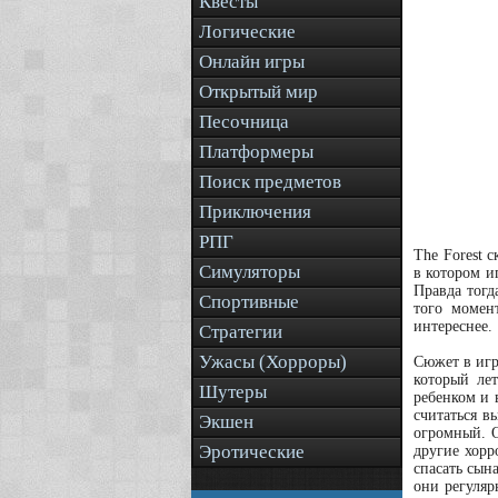
Квесты
Логические
Онлайн игры
Открытый мир
Песочница
Платформеры
Поиск предметов
Приключения
РПГ
The Forest 
Симуляторы
в котором и
Правда тогд
Спортивные
того момен
интереснее.
Стратегии
Ужасы (Хорроры)
Сюжет в игр
который ле
Шутеры
ребенком и в
считаться в
Экшен
огромный. О
Эротические
другие хорр
спасать сын
они регуляр