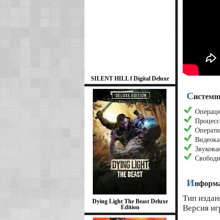
SILENT HILL f Digital Deluxe
С
истемн
Операци
Процессо
Операти
Видеока
Звуковая
Свободн
И
нформа
Тип издан
Dying Light The Beast Deluxe
Версия иг
Edition