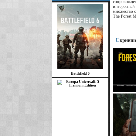
сопровожден
интересный
множество 
The Forest 
С
криншо
Battlefield 6