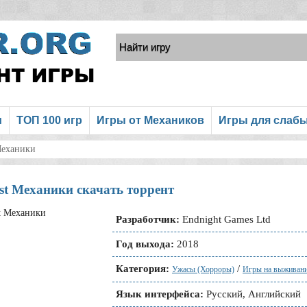
и
ТОП 100 игр
Игры от Механиков
Игры для слаб
Механики
st Механики скачать торрент
Разработчик:
Endnight Games Ltd
Год выхода:
2018
Категория:
/
Ужасы (Хорроры)
Игры на выживан
Язык интерфейса:
Русский, Английский