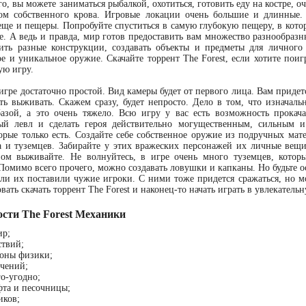
о, вы можете заниматься рыбалкой, охотиться, готовить еду на костре, о
вом собственного крова. Игровые локации очень большие и длинные
еще и пещеры. Попробуйте спуститься в самую глубокую пещеру, в кото
е. А ведь и правда, мир готов предоставить вам множество разнообразн
ить разные конструкции, создавать объекты и предметы для личног
ое и уникальное оружие. Скачайте торрент The Forest, если хотите пои
ую игру.
игре достаточно простой. Вид камеры будет от первого лица. Вам придет
ть выживать. Скажем сразу, будет непросто. Дело в том, что изначаль
азой, а это очень тяжело. Всю игру у вас есть возможность прокача
ый левл и сделать героя действительно могущественным, сильным и
орые только есть. Создайте себе собственное оружие из подручных мате
 и туземцев. Забирайте у этих вражеских персонажей их личные вещи
зом выживайте. Не волнуйтесь, в игре очень много туземцев, котор
Помимо всего прочего, можно создавать ловушки и капканы. Но будьте о
ли их поставили чужие игроки. С ними тоже придется сражаться, но
ать скачать торрент The Forest и наконец-то начать играть в увлекательн
ости The Forest Механики
ир;
ствий;
коны физики;
ечений;
го-угодно;
фта и песочницы;
иков;