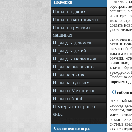
Помимо этог
Подборки
обустройст
Гонки на двоих
равнины, а 
и интересно
Гонки на мотоциклах
можно стро
сделать нов
Гонки на русских
увлекательн
машинах
Геймплей в 
Игры для девочек
руки и нача
ресурсной б
Игры для детей
максимальн
Игры для мальчиков
оружия, кот
животных, а
Игры на выживание
таким обра
враждебно. 
Игры на двоих
Особенно ес
порекомендов
Игры на русском
Игры от Механиков
О
собенн
Игры от Xatab
открытый м
свобода дей
Шутеры от первого
реализм, за
лица
масса развл
создание че
система кра
Самые новые игры
куча соперн