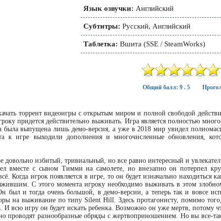
Язык озвучки:
Английский
Субтитры:
Русский, Английский
Таблетка:
Вшита (SSE / SteamWorks)
Общий балл: 9 . 5
Прогол
скачать торрент видеоигры с открытым миром и полной свободой действ
гроку придется действительно выживать. Игра является полностью много
а была выпущена лишь демо-версия, а уже в 2018 мир увидел полнома
та к игре выходили дополнения и многочисленные обновления, кото
е довольно избитый, тривиальный, но все равно интересный и увлекате
тел вместе с сыном Тимми на самолете, но внезапно он потерпел кр
сё. Когда игрок появляется в игре, то он будет изначально находиться ка
ыжившим. С этого момента игроку необходимо выживать в этом злобно
н был и тогда очень большой, в демо-версии, а теперь так и вовсе и
оры на выживание по типу Silent Hill. Здесь протагонисту, помимо тог
а. И всю игру он будет искать ребенка. Возможно он уже мертв, потому
но проводят разнообразные обряды с жертвоприношением. Но вы все-таки