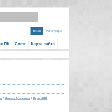
Войти
Регистрация
ых ПК
Софт
Карта сайта
/
/
ие
Игры от Механиков
Игры 2018