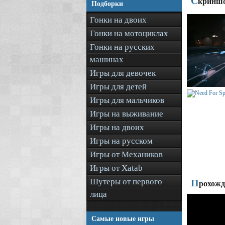
С
криншо
Подборки
Гонки на двоих
Гонки на мотоциклах
Гонки на русских
машинах
Игры для девочек
Игры для детей
Игры для мальчиков
Игры на выживание
Игры на двоих
Игры на русском
Игры от Механиков
Игры от Xatab
Шутеры от первого
П
рохожд
лица
Самые новые игры