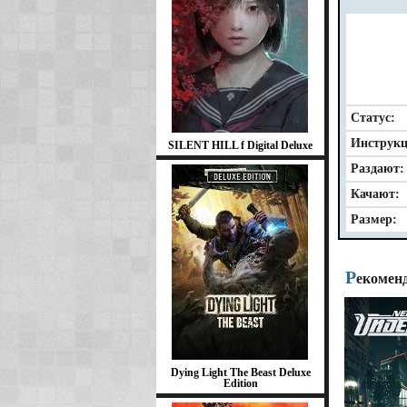
Статус:
Инструкц
SILENT HILL f Digital Deluxe
Раздают:
Качают:
Размер:
Р
екомен
Dying Light The Beast Deluxe
Edition