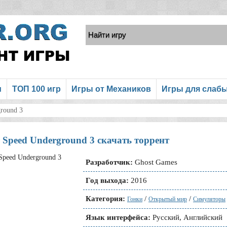
и
ТОП 100 игр
Игры от Механиков
Игры для слаб
round 3
 Speed Underground 3 скачать торрент
Разработчик:
Ghost Games
Год выхода:
2016
Категория:
/
/
Гонки
Открытый мир
Симуляторы
Язык интерфейса:
Русский, Английский