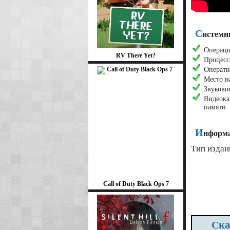
С
истемн
Операцио
RV There Yet?
Процесс
Операти
Место н
Звуково
Видеока
памяти
И
нформа
Тип издан
Call of Duty Black Ops 7
Ск