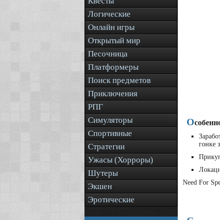
Квесты
Логические
Онлайн игры
Открытый мир
Песочница
Платформеры
Поиск предметов
Приключения
РПГ
Симуляторы
О
собенн
Спортивные
Зарабо
гонке 
Стратегии
Прикуп
Ужасы (Хорроры)
Локаци
Шутеры
Need For Sp
Экшен
Эротические