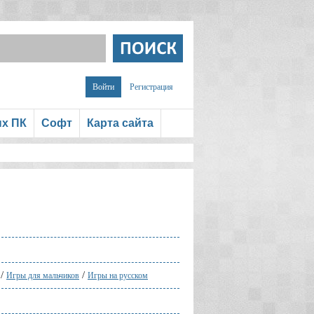
Войти
Регистрация
ых ПК
Софт
Карта сайта
/
/
Игры для мальчиков
Игры на русском