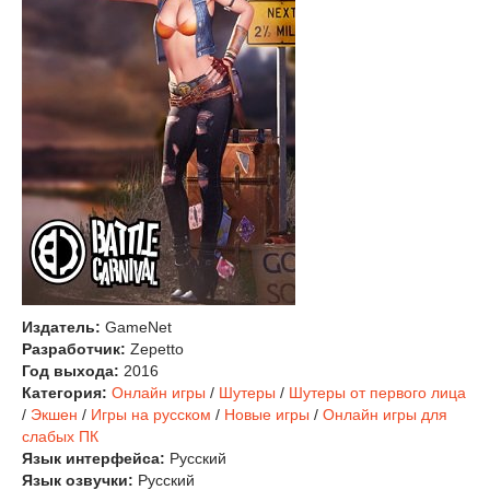
Издатель:
GameNet
Разработчик:
Zepetto
Год выхода:
2016
Категория:
Онлайн игры
/
Шутеры
/
Шутеры от первого лица
/
Экшен
/
Игры на русском
/
Новые игры
/
Онлайн игры для
слабых ПК
Язык интерфейса:
Русский
Язык озвучки:
Русский