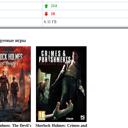
214
10
6.11 ГБ
дуемые игры
olmes: The Devil's
Sherlock Holmes: Crimes and