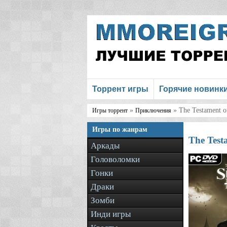
Торрент игры
Горячие новинк
»
» The Testament o
Игры торрент
Приключения
Игры по жанрам
The Test
Аркады
Головоломки
Гонки
Драки
Зомби
Инди игры