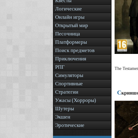
Квесты
Логические
Онлайн игры
Открытый мир
Песочница
Платформеры
Поиск предметов
Приключения
РПГ
The Testame
Симуляторы
Спортивные
Стратегии
С
криншо
Ужасы (Хорроры)
Шутеры
Экшен
Эротические