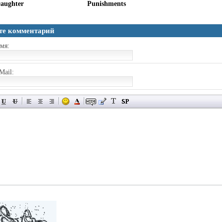
aughter
Punishments
те комментарий
мя:
Mail: