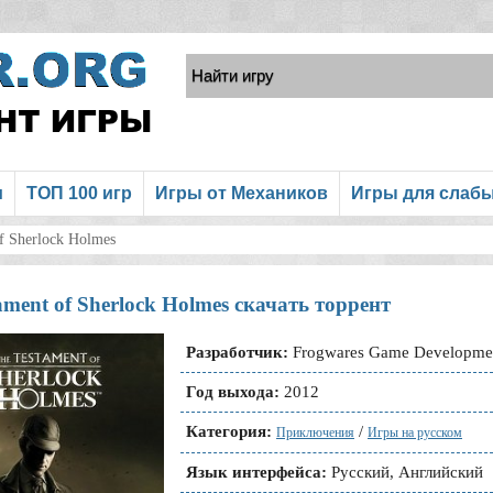
и
ТОП 100 игр
Игры от Механиков
Игры для слаб
f Sherlock Holmes
ament of Sherlock Holmes скачать торрент
Разработчик:
Frogwares Game Developmen
Год выхода:
2012
Категория:
/
Приключения
Игры на русском
Язык интерфейса:
Русский, Английский