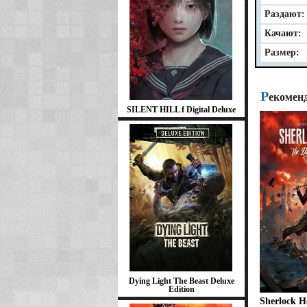
Раздают:
Качают:
Размер:
Р
екомен
SILENT HILL f Digital Deluxe
Dying Light The Beast Deluxe
Edition
Sherlock H