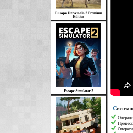
Europa Universalis 5 Premium
Edition
Escape Simulator 2
С
истемны
Операци
Процесс
Операти