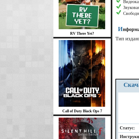
Видеокар
Звуковая
Свободн
И
нформа
RV There Yet?
Тип издан
Ска
Call of Duty Black Ops 7
Статус:
Инструкц