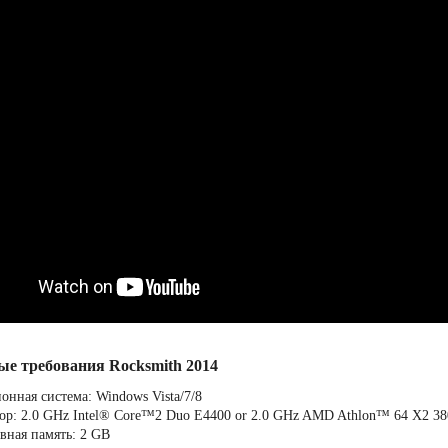
ые требования Rocksmith 2014
онная система: Windows Vista/7/8
ор: 2.0 GHz Intel® Core™2 Duo E4400 or 2.0 GHz AMD Athlon™ 64 X2 3
вная память: 2 GB