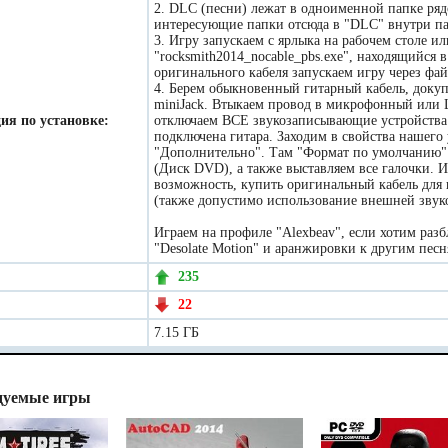
2. DLC (песни) лежат в одноименной папке ря
интересующие папки отсюда в "DLC" внутри па
3. Игру запускаем с ярлыка на рабочем столе ил
"rocksmith2014_nocable_pbs.exe", находящийся 
оригинального кабеля запускаем игру через фай
4. Берем обыкновенный гитарный кабель, докуп
miniJack. Втыкаем провод в микрофонный или L
ия по установке:
отключаем ВСЕ звукозаписывающие устройства к
подключена гитара. Заходим в свойства нашего
"Дополнительно". Там "Формат по умолчанию" с
(Диск DVD), а также выставляем все галочки. И
возможность, купить оригинальный кабель для 
(также допустимо использование внешней звук
Играем на профиле "Alexbeav", если хотим раз
"Desolate Motion" и аранжировки к другим песн
235
22
7.15 ГБ
дуемые игры