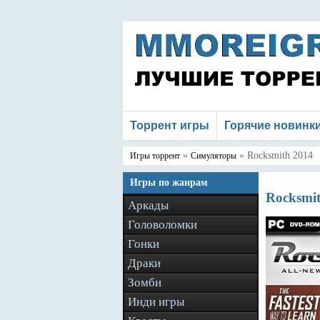
Торрент игры
Горячие новинк
»
» Rocksmith 2014
Игры торрент
Симуляторы
Игры по жанрам
Rocksmit
Аркады
Головоломки
Гонки
Драки
Зомби
Инди игры