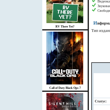
Видеока
Звуковая
Свободн
И
нформа
RV There Yet?
Тип издан
Call of Duty Black Ops 7
Статус: