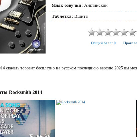
Язык озвучки:
Английский
Таблетка:
Вшита
Общий балл: 0
Проголо
014 скачать торрент бесплатно на русском последнюю версию 2025 вы мо
ты Rocksmith 2014