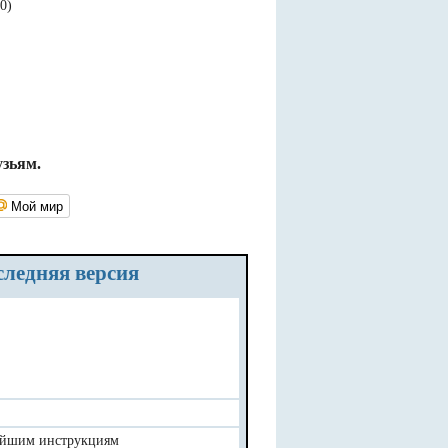
0)
узьям.
Мой мир
следняя версия
нейшим инструкциям