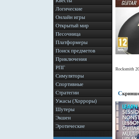
Квесты
Логические
Онлайн игры
Открытый мир
Песочница
Платформеры
Поиск предметов
Приключения
РПГ
Rocksmith 2
Симуляторы
Спортивные
Стратегии
С
криншо
Ужасы (Хорроры)
Шутеры
Экшен
Эротические