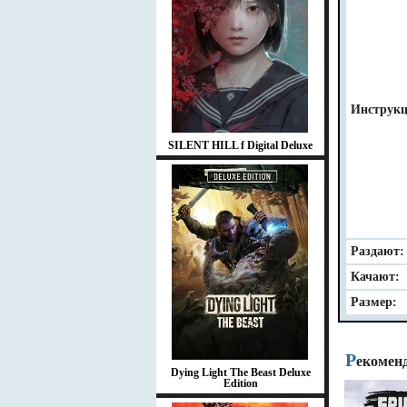
Инструкц
SILENT HILL f Digital Deluxe
Раздают:
Качают:
Размер:
Р
екомен
Dying Light The Beast Deluxe
Edition