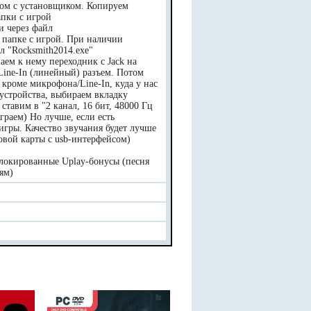
дом с установщиком. Копируем
пки с игрой
и через файл
в папке с игрой. При наличии
л "Rocksmith2014.exe"
аем к нему переходник c Jack на
ine-In (линейный) разъем. Потом
роме микрофона/Line-In, куда у нас
 устройства, выбираем вкладку
тавим в "2 канал, 16 бит, 48000 Гц
граем) Но лучше, если есть
игры. Качество звучания будет лучше
овой карты с usb-интерфейсом)
блокированные Uplay-бонусы (песня
ям)