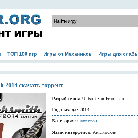
и
ТОП 100 игр
Игры от Механиков
Игры для слаб
h 2014 скачать торрент
Разработчик:
Ubisoft San Francisco
Год выхода:
2013
Категория:
Симуляторы
Язык интерфейса:
Английский