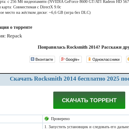
рта: с 256 Мб видеопамяти (NVIDIA GeForce 8600 GT/ATI Radeon HD 567
 карта: Совместимая с DirectX 9.0c
ое место на жёстком диске: ~6,6 GB (игра без DLC)
ция о торренте
ия: Repack
Понравилась Rocksmith 2014? Расскажи др
Вконтакте
Google+
Одноклассники
Скачать Rocksmith 2014 бесплатно 2025 по
СКАЧАТЬ ТОРРЕНТ
Проверено
1. Запустить установщик и следовать его даль