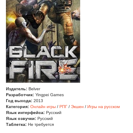
Издатель:
Belver
Разработчик:
Yingpei Games
Год выхода:
2013
Категория:
Онлайн игры
/
РПГ
/
Экшен
/
Игры на русском
Язык интерфейса:
Русский
Язык озвучки:
Русский
Таблетка:
Не требуется