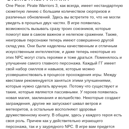
One Piece: Pirate Warriors 3, как всегда, имеет нестандартную
сюжетную линию с большим количеством сюрпризов и
различных обновлений. Здесь вы встретите то, что не могли
увидеть в прошлых двух частях. В игре появилась
возможность вызывать сразу троих союзников, которые
помогут вам в самом важном и нелегком сражении. Также,
неигровые персонажи теперь имеют совершенно другой
склад ума. Они были наделены качественным и отличным
искусственным интеллектом, и даже теперь некоторые из
этих NPC могут стать героями и тоже драться. Поменялось и
улучшение самого главного персонажа. Каждый ГГ имеет
свой набор скиллов и навыков, которые можно
усовершенствовать в процессе прохождения игры. Между
квестами рекомендуется заняться этими улучшениями,
которые нужно сделать вручную. Потому что существуют и
такие, которые являются пассивными. У героев появилась
новая магия, заклинания и волшебство. Некоторые создают
заграждения, другие же запускают шквал ветров и
метеоритов, а остальные восполняют здоровье
дружественному юниту. В общем, здесь у каждого героя есть
своя роль. Причем как у действительно играющего
персонажа, так и у заурядного NPC. В игре вам придется