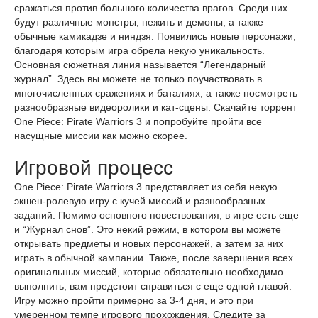
сражаться против большого количества врагов. Среди них
будут различные монстры, нежить и демоны, а также
обычные камикадзе и ниндзя. Появились новые персонажи,
благодаря которым игра обрела некую уникальность.
Основная сюжетная линия называется “Легендарный
журнал”. Здесь вы можете не только поучаствовать в
многочисленных сражениях и баталиях, а также посмотреть
разнообразные видеоролики и кат-сцены. Скачайте торрент
One Piece: Pirate Warriors 3 и попробуйте пройти все
насущные миссии как можно скорее.
Игровой процесс
One Piece: Pirate Warriors 3 представляет из себя некую
экшен-ролевую игру с кучей миссий и разнообразных
заданий. Помимо основного повествования, в игре есть еще
и “Журнал снов”. Это некий режим, в котором вы можете
открывать предметы и новых персонажей, а затем за них
играть в обычной кампании. Также, после завершения всех
оригинальных миссий, которые обязательно необходимо
выполнить, вам предстоит справиться с еще одной главой.
Игру можно пройти примерно за 3-4 дня, и это при
умеренном темпе игрового прохождения. Следите за