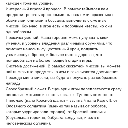
кат-сцен тоже на уровне.
Интересный игровой процесс. В рамках геймплея вам
предстоит решать простенькие головоломки, сражаться с
обычными юнитами и боссами, выполнять сюжетные
миссии. Конечно, в игре есть и побочные квесты, но они
однообразны.
Прокачка умений. Наша героиня может улучшать свои
умения, и уровень владения различными оружиями, что
поможет наносить существенный урон, получить
увеличенную броню, и больше очков здоровья, что
понадобиться на более поздней стадии игры.
Система достижений. В рамках сюжетной миссии вы можете
найти скрытые предметы, в чем и заключаются достижения.
Проходя мини-миссии, вы будете получать разнообразные
награды.
Своеобразный сюжет. В сценарии игры переплетаются сразу
несколько мотивов известных сказок. Тут есть немного от
Пиноккио (папа Красной шапки – вылитый папа Карло!), от
Оловяного солдатика (именно так называют роботов,
которые узурпировали городок), от Красной шапочки
(брутальная героиня, бабушка-колдунья, и волк в
человеческом обличии).