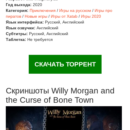
Год выхода:
2020
Категория:
Приключения
/
Игры на русском
/
Игры про
пиратов
/
Новые игры
/
Игры от Xatab
/
Игры 2020
Язык интерфейса:
Русский, Английский
Язык озвучки:
Английский
Субтитры:
Русский, Английский
Таблетка:
Не требуется
СКАЧАТЬ ТОРРЕНТ
Скриншоты Willy Morgan and
the Curse of Bone Town