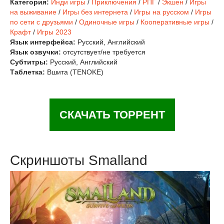
Категория:
Инди игры
/
Приключения
/
РПГ
/
Экшен
/
Игры
на выживание
/
Игры без интернета
/
Игры на русском
/
Игры
по сети с друзьями
/
Одиночные игры
/
Кооперативные игры
/
Крафт
/
Игры 2023
Язык интерфейса:
Русский, Английский
Язык озвучки:
отсутствует/не требуется
Субтитры:
Русский, Английский
Таблетка:
Вшита (TENOKE)
СКАЧАТЬ ТОРРЕНТ
Скриншоты Smalland