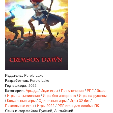
Издатель:
Purple Lake
Разработчик:
Purple Lake
Год выхода:
2022
Категория:
Аркада
/
Инди игры
/
Приключения
/
РПГ
/
Экшен
/
Игры на выживание
/
Игры без интернета
/
Игры на русском
/
Казуальные игры
/
Одиночные игры
/
Игры 32 бит
/
Пиксельные игры
/
Игры 2022
/
РПГ игры для слабых ПК
Язык интерфейса:
Русский, Английский