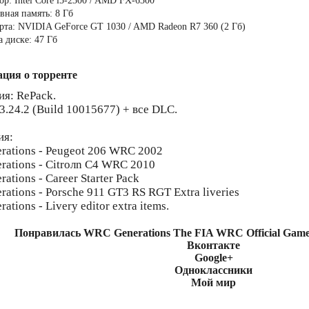
ор: Intel Core i5-2300 / AMD FX-6300
вная память: 8 Гб
рта: NVIDIA GeForce GT 1030 / AMD Radeon R7 360 (2 Гб)
а диске: 47 Гб
ция о торренте
ия: RePack.
3.24.2 (Build 10015677) + все DLC.
ия:
ations - Peugeot 206 WRC 2002
ations - Citroлn C4 WRC 2010
tions - Career Starter Pack
ations - Porsche 911 GT3 RS RGT Extra liveries
tions - Livery editor extra items.
Понравилась WRC Generations The FIA WRC Official Game
Вконтакте
Google+
Одноклассники
Мой мир