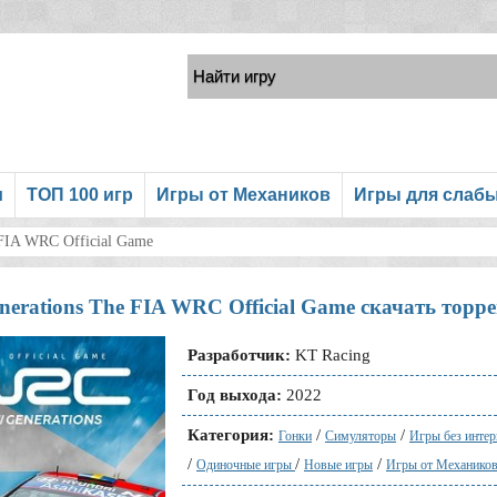
и
ТОП 100 игр
Игры от Механиков
Игры для слаб
FIA WRC Official Game
erations The FIA WRC Official Game скачать торре
Разработчик:
KT Racing
Год выхода:
2022
Категория:
/
/
Гонки
Симуляторы
Игры без интер
/
/
/
Одиночные игры
Новые игры
Игры от Механико