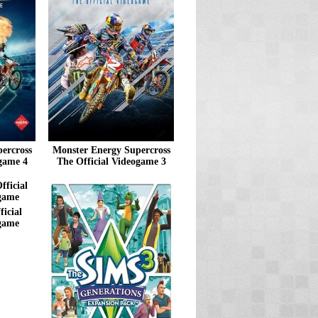
ercross
Monster Energy Supercross
game 4
The Official Videogame 3
icial
game