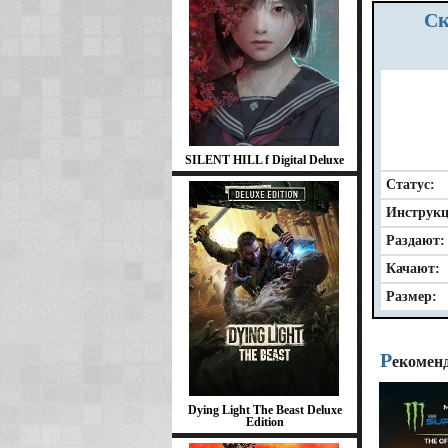
Скачать WRC Generations The FIA WRC Official Game бесплатно 2025
SILENT HILL f Digital Deluxe
Статус:
Инструкц
Раздают:
Качают:
Размер:
Р
екомен
Dying Light The Beast Deluxe
Edition