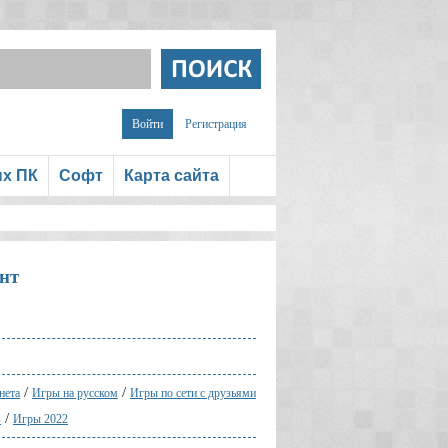
Войти
Регистрация
ых ПК
Софт
Карта сайта
нт
/
/
нета
Игры на русском
Игры по сети с друзьями
/
в
Игры 2022