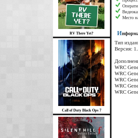
Процесс
Операти
Видеока
Место н
И
нформа
RV There Yet?
Тип издан
Версия: 1.
Дополнен
WRC Gener
WRC Gener
WRC Genera
WRC Gener
WRC Genera
Call of Duty Black Ops 7