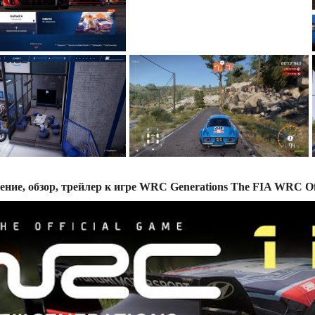
ение, обзор, трейлер к игре WRC Generations The FIA WRC Of