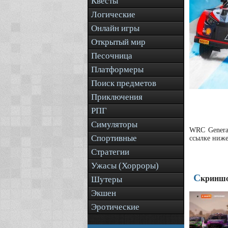
Квесты
Логические
Онлайн игры
Открытый мир
Песочница
Платформеры
Поиск предметов
Приключения
РПГ
Симуляторы
WRC Generat
Спортивные
ссылке ниже
Стратегии
Ужасы (Хорроры)
С
криншо
Шутеры
Экшен
Эротические