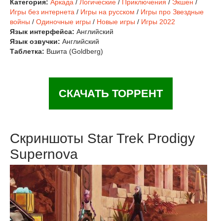
Категория:
Аркада
/
Логические
/
Приключения
/
Экшен
/
Игры без интернета
/
Игры на русском
/
Игры про Звездные
войны
/
Одиночные игры
/
Новые игры
/
Игры 2022
Язык интерфейса:
Английский
Язык озвучки:
Английский
Таблетка:
Вшита (Goldberg)
СКАЧАТЬ ТОРРЕНТ
Скриншоты Star Trek Prodigy
Supernova