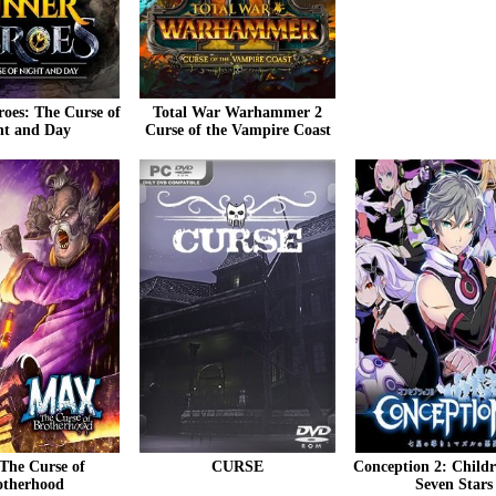
oes: The Curse of
Total War Warhammer 2
ht and Day
Curse of the Vampire Coast
The Curse of
CURSE
Conception 2: Childr
otherhood
Seven Stars