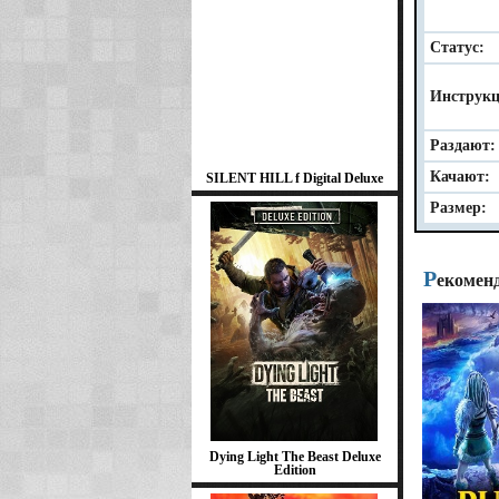
Статус:
Инструкц
Раздают:
Качают:
SILENT HILL f Digital Deluxe
Размер:
Р
екомен
Dying Light The Beast Deluxe
Edition