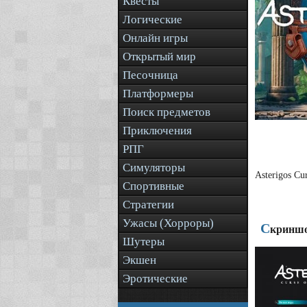
Квесты
Логические
Онлайн игры
Открытый мир
Песочница
Платформеры
Поиск предметов
Приключения
РПГ
Симуляторы
Asterigos C
Спортивные
Стратегии
Ужасы (Хорроры)
С
криншот
Шутеры
Экшен
Эротические