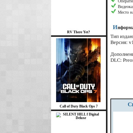
Операти
Видеока
Место н
И
нформа
RV There Yet?
Тип издан
Версия: v
Дополнен
DLC: Preo
Call of Duty Black Ops 7