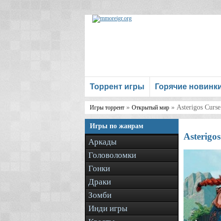
Торрент игры
Горячие новинк
»
» Asterigos Curse 
Игры торрент
Открытый мир
Игры по жанрам
Asterigo
Аркады
Головоломки
Гонки
Драки
Зомби
Инди игры