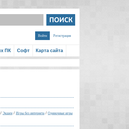
Войти
Регистрация
ых ПК
Софт
Карта сайта
/
/
/
Экшен
Игры без интернета
Одиночные игры