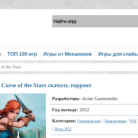
и
ТОП 100 игр
Игры от Механиков
Игры для слаб
of the Stars
s Curse of the Stars скачать торрент
Разработчик:
Acme Gamestudio
Год выхода:
2022
Категория:
/
/
Открытый мир
Приключения
РПГ
/
Игры 2022