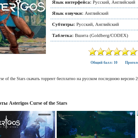
Язык интерфейса:
Русский, Английский
Язык озвучки:
Английский
Субтитры:
Русский, Английский
Таблетка:
Вшита (Goldberg/CODEX)
Общий балл: 10
Проголо
urse of the Stars скачать торрент бесплатно на русском последнюю версию
ы Asterigos Curse of the Stars