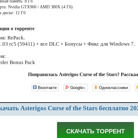
вная память: 8 Гб
рта: Nvidia GTX960 / AMD 380X (4 Гб)
а диске: 12 Гб
ция о торренте
ия: RePack.
1.03 rc5 (59411) + все DLC + Бонусы + Фикс для Windows 7.
ия:
rder Bonus Pack
Понравилась Asterigos Curse of the Stars? Расска
Вконтакте
Google+
Одноклассники
Скачать Asterigos Curse of the Stars бесплатно 
СКАЧАТЬ ТОРРЕНТ