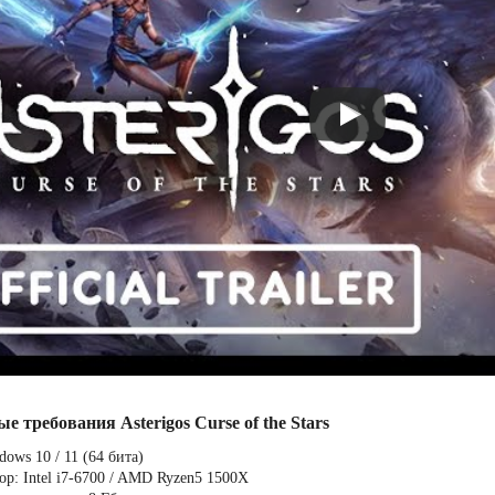
е требования Asterigos Curse of the Stars
ows 10 / 11 (64 бита)
ор: Intel i7-6700 / AMD Ryzen5 1500X