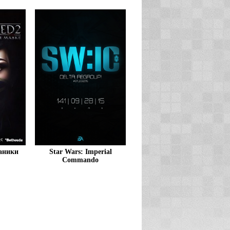
ханики
Star Wars: Imperial
Commando