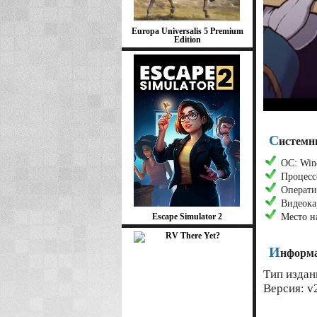
Europa Universalis 5 Premium
Edition
С
истемн
ОС: Wind
Процессо
Операти
Видеокар
Escape Simulator 2
Место н
И
нформа
Тип издан
Версия: v