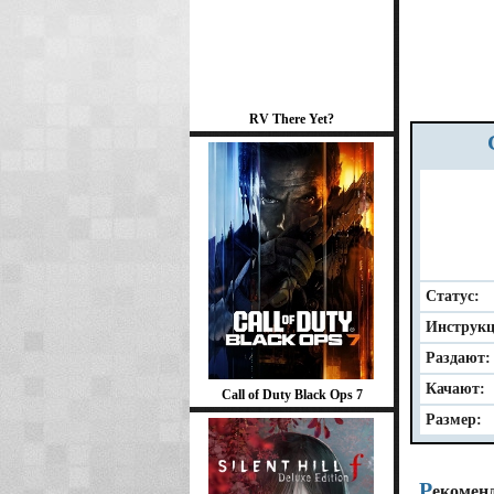
RV There Yet?
Статус:
Инструкц
Раздают:
Качают:
Call of Duty Black Ops 7
Размер:
Р
екомен