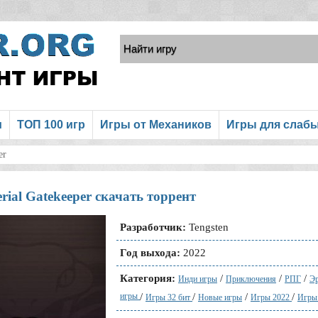
и
ТОП 100 игр
Игры от Механиков
Игры для слаб
er
rial Gatekeeper скачать торрент
Разработчик:
Tengsten
Год выхода:
2022
Категория:
/
/
/
Инди игры
Приключения
РПГ
Эр
игры
/
/
/
/
Игры 32 бит
Новые игры
Игры 2022
Игры