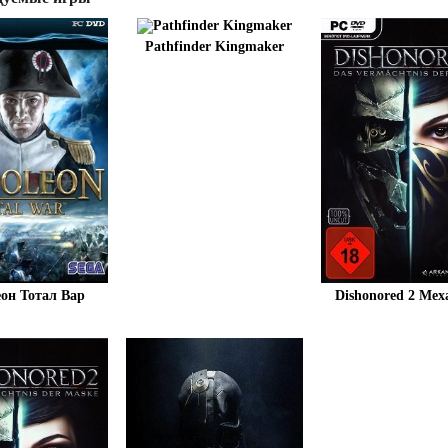
Pathfinder Kingmaker
он Тотал Вар
Dishonored 2 Ме