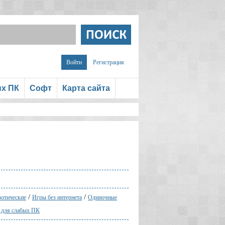
Войти
Регистрация
ых ПК
Софт
Карта сайта
/
/
отические
Игры без интернета
Одиночные
 для слабых ПК