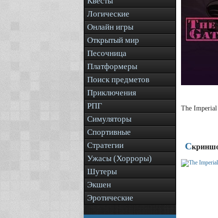
Квесты
Логические
Онлайн игры
Открытый мир
Песочница
Платформеры
Поиск предметов
Приключения
РПГ
The Imperia
Симуляторы
Спортивные
Стратегии
С
криншо
Ужасы (Хорроры)
Шутеры
Экшен
Эротические