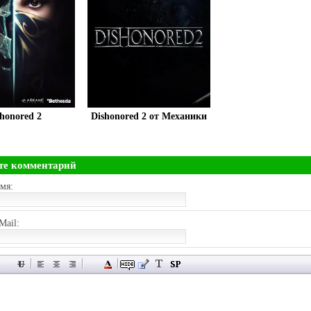
honored 2
Dishonored 2 от Механики
те комментарий
мя:
Mail: