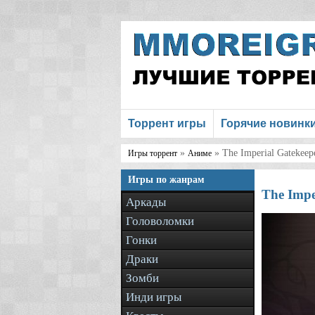
Торрент игры
Горячие новинк
»
» The Imperial Gatekeep
Игры торрент
Аниме
Игры по жанрам
The Impe
Аркады
Головоломки
Гонки
Драки
Зомби
Инди игры