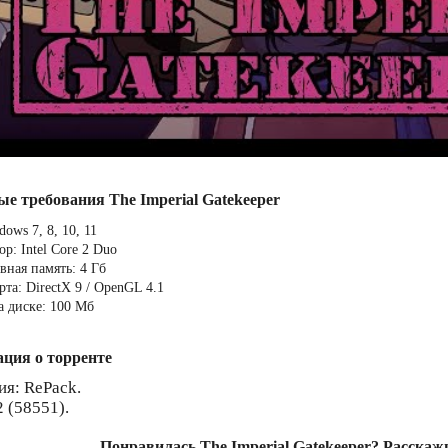
ые требования The Imperial Gatekeeper
ows 7, 8, 10, 11
р: Intel Core 2 Duo
вная память: 4 Гб
та: DirectX 9 / OpenGL 4.1
а диске: 100 Мб
ция о торренте
ия: RePack.
2 (58551).
Понравилась The Imperial Gatekeeper? Расскаж