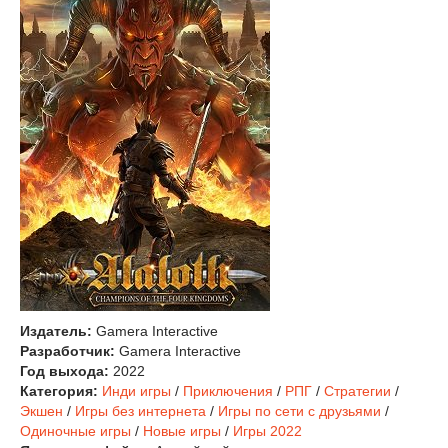
Издатель:
Gamera Interactive
Разработчик:
Gamera Interactive
Год выхода:
2022
Категория:
Инди игры
/
Приключения
/
РПГ
/
Стратегии
/
Экшен
/
Игры без интернета
/
Игры по сети с друзьями
/
Одиночные игры
/
Новые игры
/
Игры 2022