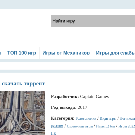
и
ТОП 100 игр
Игры от Механиков
Игры для слаб
 скачать торрент
Разработчик:
Captain Games
Год выхода:
2017
Категория:
/
/
Головоломки
Инди игры
Логическ
русском
/
/
/
Одиночные игры
Игры 32 бит
Игры 202
ПК