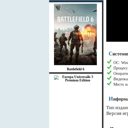
С
истемн
ОС: Wind
Процесс
Battlefield 6
Операти
Видеока
Место н
И
нформа
Тип издан
Версия иг