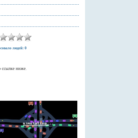
совало людей: 0
о ссылке ниже.