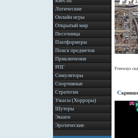
Квесты
Логические
Онлайн игры
Открытый мир
Песочница
Платформеры
Поиск предметов
Приключения
РПГ
Freeways ск
Симуляторы
Спортивные
Стратегии
С
криншо
Ужасы (Хорроры)
Шутеры
Экшен
Эротические