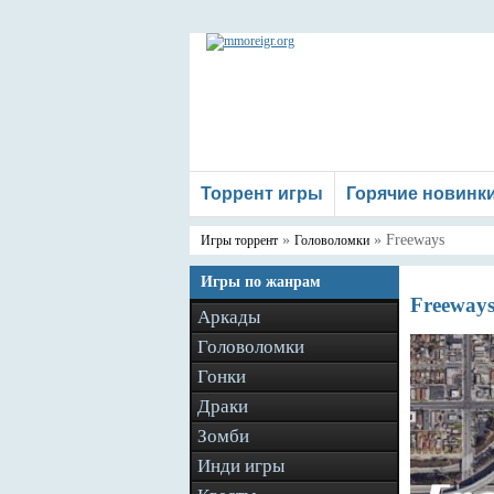
Торрент игры
Горячие новинк
»
» Freeways
Игры торрент
Головоломки
Игры по жанрам
Freeways
Аркады
Головоломки
Гонки
Драки
Зомби
Инди игры