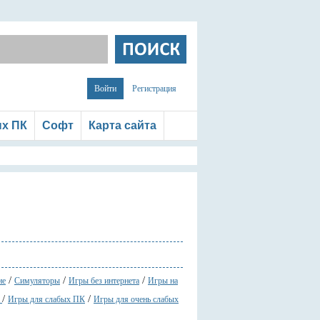
Войти
Регистрация
ых ПК
Софт
Карта сайта
/
/
/
ие
Симуляторы
Игры без интернета
Игры на
/
/
2
Игры для слабых ПК
Игры для очень слабых