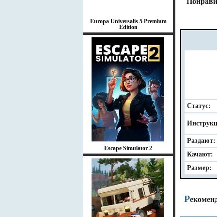
Понрави
Europa Universalis 5 Premium
Edition
Статус:
Инструкц
Раздают:
Escape Simulator 2
Качают:
Размер:
Р
екомен