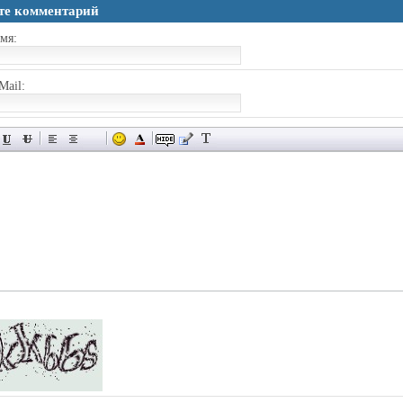
те комментарий
мя:
Mail: