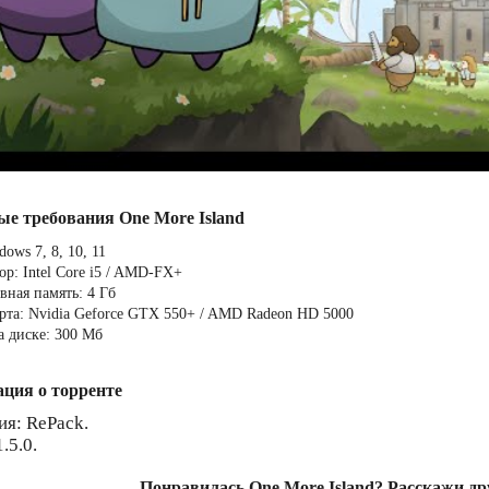
ые требования One More Island
ows 7, 8, 10, 11
ор: Intel Core i5 / AMD-FX+
вная память: 4 Гб
рта: Nvidia Geforce GTX 550+ / AMD Radeon HD 5000
а диске: 300 Мб
ция о торренте
ия: RePack.
.5.0.
Понравилась One More Island? Расскажи др