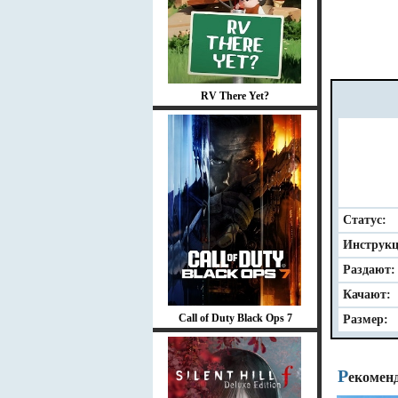
RV There Yet?
Статус:
Инструкц
Раздают:
Качают:
Call of Duty Black Ops 7
Размер:
Р
екомен