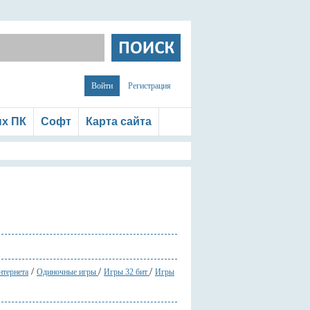
Войти
Регистрация
ых ПК
Софт
Карта сайта
/
/
/
нтернета
Одиночные игры
Игры 32 бит
Игры