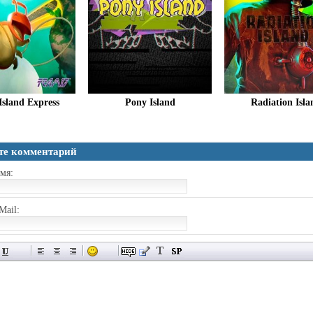
Island Express
Pony Island
Radiation Isla
те комментарий
мя:
Mail: