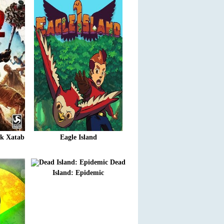
ck Xatab
Eagle Island
Dead
Island: Epidemic