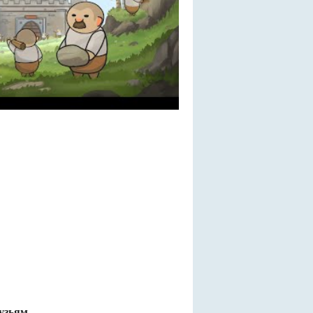
узьям.