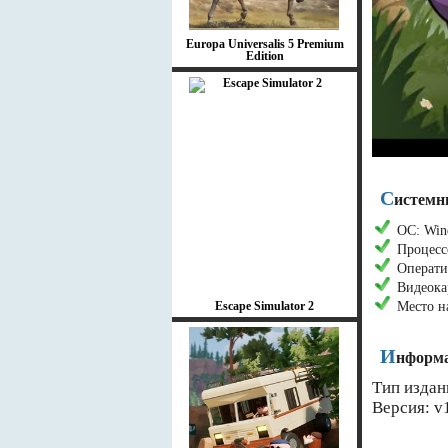
Europa Universalis 5 Premium
Edition
С
истемн
ОС: Wind
Процесс
Операти
Видеока
Escape Simulator 2
Место н
И
нформа
Тип издан
Версия: v1