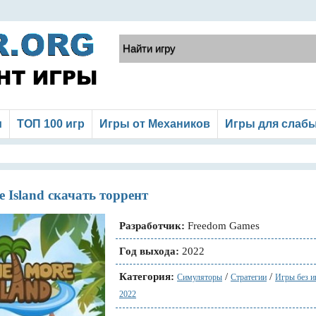
и
ТОП 100 игр
Игры от Механиков
Игры для слаб
 Island скачать торрент
Разработчик:
Freedom Games
Год выхода:
2022
Категория:
/
/
Симуляторы
Стратегии
Игры без и
2022