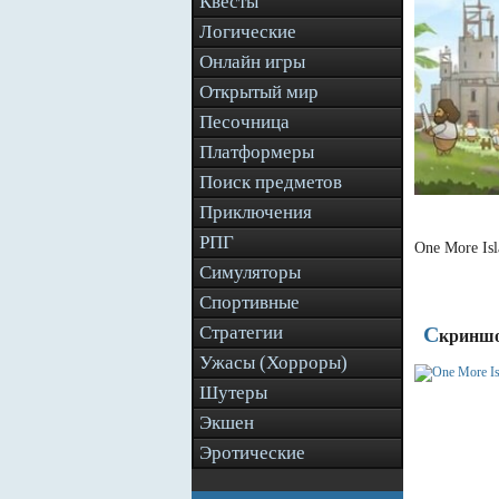
Квесты
Логические
Онлайн игры
Открытый мир
Песочница
Платформеры
Поиск предметов
Приключения
РПГ
One More Is
Симуляторы
Спортивные
Стратегии
С
криншо
Ужасы (Хорроры)
Шутеры
Экшен
Эротические