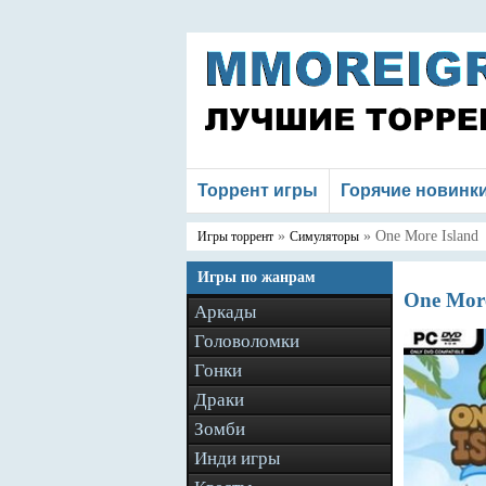
Торрент игры
Горячие новинк
»
» One More Island
Игры торрент
Симуляторы
Игры по жанрам
One More
Аркады
Головоломки
Гонки
Драки
Зомби
Инди игры