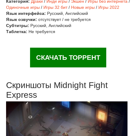
Категория:
Драки
/
Инди игры
/
Экшен
/
Игры без интернета
/
Одиночные игры
/
Игры 32 бит
/
Новые игры
/
Игры 2022
Язык интерфейса:
Русский, Английский
Язык озвучки:
отсутствует / не требуется
Субтитры:
Русский, Английский
Таблетка:
Не требуется
СКАЧАТЬ ТОРРЕНТ
Скриншоты Midnight Fight
Express