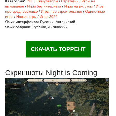
Категория:
РПГ
/
Симуляторы
/
Стратегии
/
Игры на
выживание
/
Игры без интернета
/
Игры на русском
/
Игры
про средневековье
/
Игры про строительство
/
Одиночные
игры
/
Новые игры
/
Игры 2022
Язык интерфейса:
Русский, Английский
Язык озвучки:
Русский, Английский
СКАЧАТЬ ТОРРЕНТ
Скриншоты Night is Coming