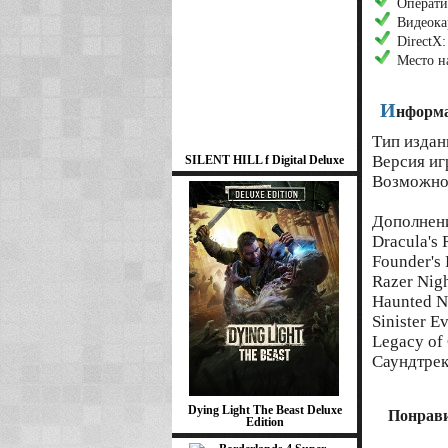
Операти
Видеока
DirectX:
Место н
И
нформа
Тип издан
Версия иг
SILENT HILL f Digital Deluxe
Возможнос
Дополнен
Dracula's 
Founder's 
Razer Nigh
Haunted Ni
Sinister E
Legacy of
Саундтрек
Dying Light The Beast Deluxe
Понрави
Edition