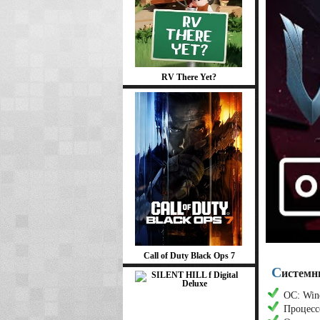
RV There Yet?
Call of Duty Black Ops 7
С
истемн
ОС: Wind
Процессо