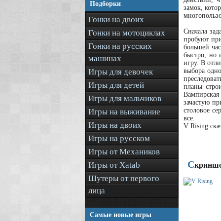
Подборки
замок, кото
многопользо
Гонки на двоих
Сначала зад
Гонки на мотоциклах
пробуют при
Гонки на русских
большей час
быстро, но 
машинах
игру. В отл
Игры для девочек
выбора одно
преследоват
Игры для детей
планы строи
Вампирская 
Игры для мальчиков
зачастую пр
столовое се
Игры на выживание
все.
Игры на двоих
V Rising ск
Игры на русском
Игры от Механиков
С
Игры от Xatab
криншо
Шутеры от первого
лица
Самые новые игры