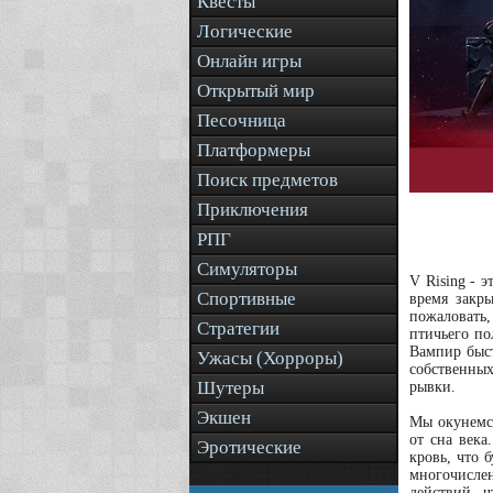
Квесты
Логические
Онлайн игры
Открытый мир
Песочница
Платформеры
Поиск предметов
Приключения
РПГ
Симуляторы
V Rising - 
Спортивные
время закры
пожаловать
Стратегии
птичьего по
Вампир быст
Ужасы (Хорроры)
собственных
Шутеры
рывки.
Экшен
Мы окунемся
от сна века
Эротические
кровь, что 
многочисле
действий, 