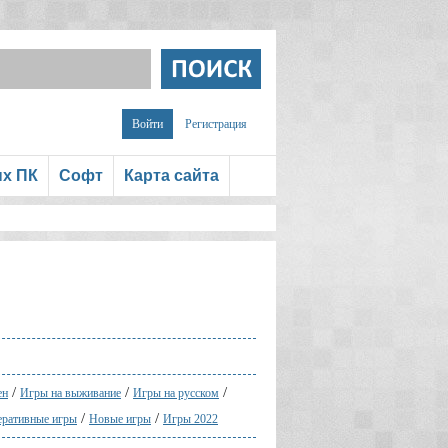
Войти
Регистрация
ых ПК
Софт
Карта сайта
/
/
/
ен
Игры на выживание
Игры на русском
/
/
еративные игры
Новые игры
Игры 2022