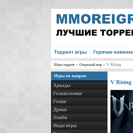
Торрент игры
Горячие новинк
»
» V Rising
Игры торрент
Открытый мир
Игры по жанрам
V Rising
Аркады
Головоломки
Гонки
Драки
Зомби
Инди игры