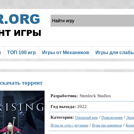
и
ТОП 100 игр
Игры от Механиков
Игры для слаб
 скачать торрент
Разработчик:
Stunlock Studios
Год выхода:
2022
Категория:
/
/
Открытый мир
Приключения
Экш
/
/
Игры по сети с друзьями
Игры про вампиров
Кооп