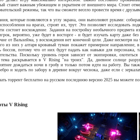
рый станет важным убежищем и укрытием от внешнего мира. Стоит отмети
вательский режимы, так что вы сможете весело провести время с друзья
ания, которые появляются в углу экрана, они выполняют руками: собира
способления на врагах, строят их, трут. Это позволяет исследовать лод
ти состоит восхождение. Задания на постройку необычного предмета и
игрок, вероятно, уже будет в восторге - и будет изучать карту даже бе
ичие от Вальхейма, у восхождения нет конечной цели. Даже несмотря на т
го из них у алтаря кровавый туман покажет примерное направление, в
ь боссов, потому что от них будут падать как навыки для персонажа, 
тельства. Поскольку уровень героя зависит от экипировки, охотиться
тема раскрывается в V Rising "на троих". Да, дневное солнце разр
иятнее дождаться ночи в гробу и только потом идти на работу. Вы так
ребро и ходить по забору в деревне вокруг чеснока, даже если с зерка
ачать торрент бесплатно на русском последнюю версию 2025 вы можете по
ты V Rising