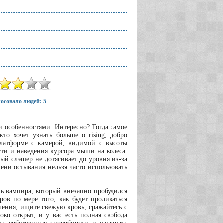
осовало людей: 5
 и особенностями. Интересно? Тогда самое
то хочет узнать больше о rising, добро
латформе с камерой, видимой с высоты
ти и наведения курсора мыши на колеса.
ый слэшер не дотягивает до уровня из-за
мени остывания нельзя часто использовать
ь вампира, который внезапно пробудился
ров по мере того, как будет проливаться
еления, ищите свежую кровь, сражайтесь с
о открыт, и у вас есть полная свобода
ть собственные способности и улучшать