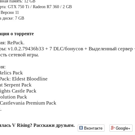
вная память: 12 GB
рта: GTX 750 Ti / Radeon R7 360 / 2 GB
 Версии 11
а диске: 7 GB
ция о торренте
ия: RePack.
ры: v1.0.2.79436b33 + 7 DLC/бонусов + Выделенный сервер 
ть сетевой игры.
ия:
Relics Pack
Pack: Eldest Bloodline
t Serpent Pack
ghts Castle Pack
volution Pack
 Castlevania Premium Pack
.
лась V Rising? Расскажи друзьям.
Вконтакте
Google+