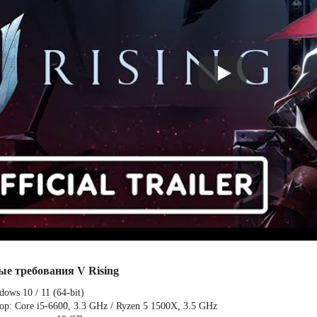
ые требования V Rising
ows 10 / 11 (64-bit)
р: Core i5-6600, 3.3 GHz / Ryzen 5 1500X, 3.5 GHz