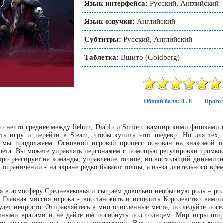
Язык интерфейса:
Русский, Английский
Язык озвучки:
Английский
Субтитры:
Русский, Английский
Таблетка:
Вшито (Goldberg)
Общий балл: 8 . 8
Прогол
это нечто среднее между liehim, Diablo и Simie с вампирскими фишками
ть игру и перейти в Steam, чтобы купить этот шедевр. Но для тех, к
, мы продолжаем. Основной игровой процесс основан на знакомой п
лета. Вы можете управлять персонажем с помощью регулировки громкос
ро реагирует на команды, управление точное, но восходящий динамичн
 ограничений - на экране редко бывают толпы, а из-за длительного вре
 в атмосферу Средневековья и сыграем довольно необычную роль – рол
. Главная миссия игрока - восстановить и исцелить Королевство вампи
будет непросто. Отправляйтесь в многочисленные места, исследуйте пос
нными врагами и не дайте им погибнуть под солнцем. Мир игры широк
что делает игру максимально интересной. Важно постоянно прокачива