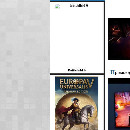
Battlefield 6
П
рохожде