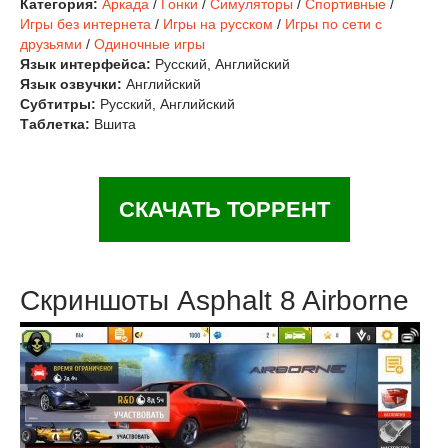
Категория:
Аркада
/
Гонки
/
Симуляторы
/
Спортивные
/
Игры без интернета
/
Игры на русском
/
Игры по сети с
друзьями
/
Одиночные игры
Язык интерфейса:
Русский, Английский
Язык озвучки:
Английский
Субтитры:
Русский, Английский
Таблетка:
Вшита
СКАЧАТЬ ТОРРЕНТ
Скриншоты Asphalt 8 Airborne