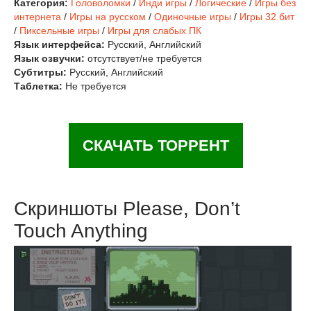
Категория:
Головоломки
/
Инди игры
/
Логические
/
Игры без
интернета
/
Игры на русском
/
Одиночные игры
/
Игры 32 бит
/
Пиксельные игры
/
Игры для слабых ПК
Язык интерфейса:
Русский, Английский
Язык озвучки:
отсутствует/не требуется
Субтитры:
Русский, Английский
Таблетка:
Не требуется
СКАЧАТЬ ТОРРЕНТ
Скриншоты Please, Don’t
Touch Anything