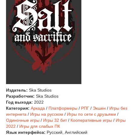
Издатель:
Ska Studios
Разработчик:
Ska Studios
Год выхода:
2022
Категория:
Аркада
/
Платформеры
/
РПГ
/
Экшен
/
Игры без
интернета
/
Игры на русском
/
Игры по сети с друзьями
/
Одиночные игры
/
Игры 32 бит
/
Кооперативные игры
/
Игры
2022
/
Игры для слабых ПК
Язык интерфейса:
Русский, Английский