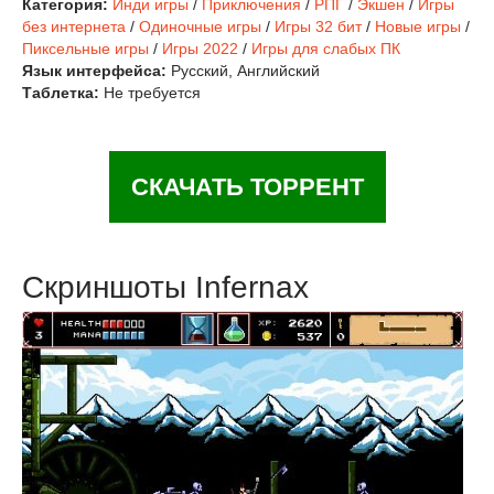
Категория:
Инди игры
/
Приключения
/
РПГ
/
Экшен
/
Игры
без интернета
/
Одиночные игры
/
Игры 32 бит
/
Новые игры
/
Пиксельные игры
/
Игры 2022
/
Игры для слабых ПК
Язык интерфейса:
Русский, Английский
Таблетка:
Не требуется
СКАЧАТЬ ТОРРЕНТ
Скриншоты Infernax