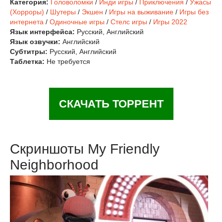
Категория:
Головоломки
/
Инди игры
/
Приключения
/
Ужасы
(Хорроры)
/
Шутеры
/
Экшен
/
Игры на выживание
/
Игры без
интернета
/
Одиночные игры
/
Стелс игры
/
Игры 2022
Язык интерфейса:
Русский, Английский
Язык озвучки:
Английский
Субтитры:
Русский, Английский
Таблетка:
Не требуется
СКАЧАТЬ ТОРРЕНТ
Скриншоты My Friendly
Neighborhood