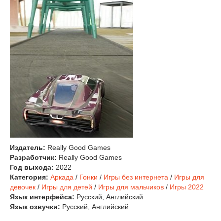
Издатель:
Really Good Games
Разработчик:
Really Good Games
Год выхода:
2022
Категория:
Аркада
/
Гонки
/
Игры без интернета
/
Игры для
девочек
/
Игры для детей
/
Игры для мальчиков
/
Игры 2022
Язык интерфейса:
Русский, Английский
Язык озвучки:
Русский, Английский