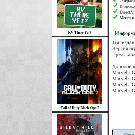
Операти
Видеока
DirectX
Место н
И
RV There Yet?
нформа
Тип издан
Версия иг
Представл
Дополнен
Marvel's G
Marvel's G
Marvel's G
Marvel's G
Call of Duty Black Ops 7