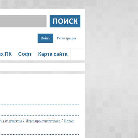
Войти
Регистрация
ых ПК
Софт
Карта сайта
/
/
ры на русском
Игры про супергероев
Новые