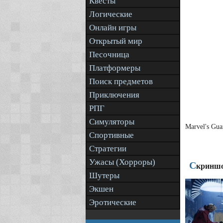
Квесты
Логические
Онлайн игры
Открытый мир
Песочница
Платформеры
Поиск предметов
Приключения
РПГ
Симуляторы
Marvel's Gu
Спортивные
Стратегии
Ужасы (Хорроры)
С
криншот
Шутеры
Экшен
Эротические