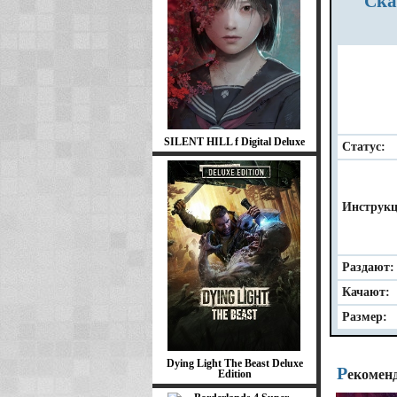
Скачать Marvel's Guardians of the Galaxy 2021 бесплатно 2025 последняя
SILENT HILL f Digital Deluxe
Статус:
Инструкц
Раздают:
Качают:
Размер:
Dying Light The Beast Deluxe
Р
екомен
Edition