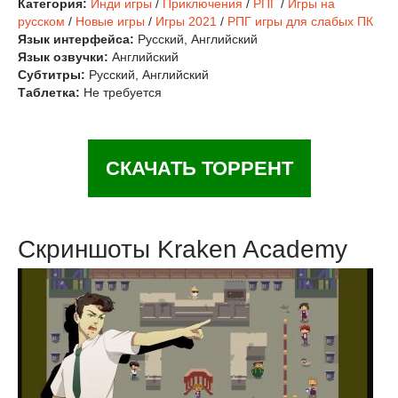
Категория:
Инди игры
/
Приключения
/
РПГ
/
Игры на
русском
/
Новые игры
/
Игры 2021
/
РПГ игры для слабых ПК
Язык интерфейса:
Русский, Английский
Язык озвучки:
Английский
Субтитры:
Русский, Английский
Таблетка:
Не требуется
СКАЧАТЬ ТОРРЕНТ
Скриншоты Kraken Academy