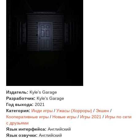
Издатель:
Kyle's Garage
Разработчик:
Kyle's Garage
Год выхода:
2021
Категория:
Инди игры
/
Ужасы (Хорроры)
/
Экшен
/
Кооперативные игры
/
Новые игры
/
Игры 2021
/
Игры по сети
с друзьями
Язык интерфейса:
Английский
Язык озвучки:
Английский