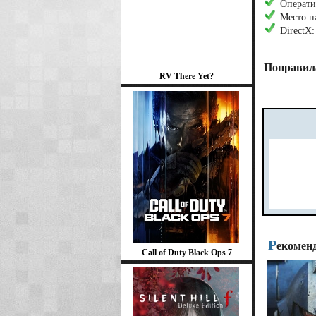
Операти
Место н
DirectX:
Понравила
RV There Yet?
Р
екомен
Call of Duty Black Ops 7