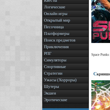
Квесты
Логические
Онлайн игры
Открытый мир
Песочница
Платформеры
Поиск предметов
Приключения
РПГ
Space Punks
Симуляторы
Спортивные
Стратегии
С
криншо
Ужасы (Хорроры)
Шутеры
Экшен
Эротические