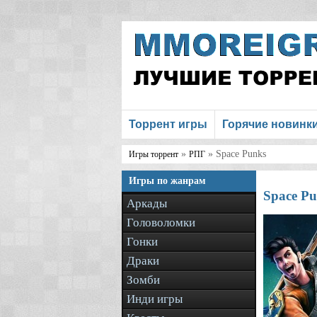
Торрент игры
Горячие новинк
»
» Space Punks
Игры торрент
РПГ
Игры по жанрам
Space Pu
Аркады
Головоломки
Гонки
Драки
Зомби
Инди игры