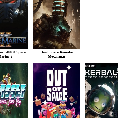
er 40000 Space
Dead Space Remake
arine 2
Механики