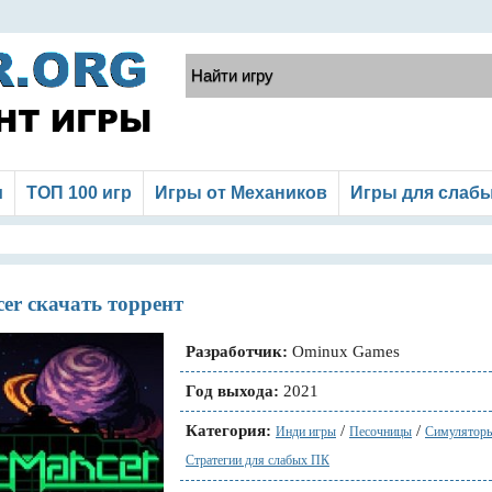
и
ТОП 100 игр
Игры от Механиков
Игры для слаб
er скачать торрент
Разработчик:
Ominux Games
Год выхода:
2021
Категория:
/
/
Инди игры
Песочницы
Симулятор
Стратегии для слабых ПК