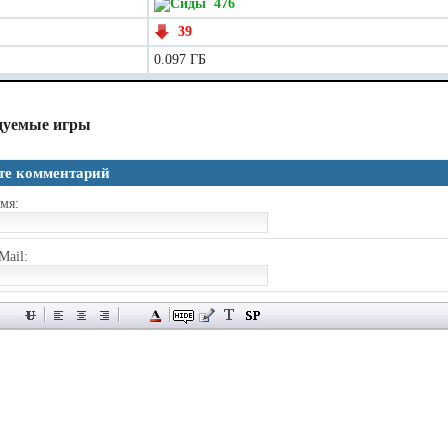
476
39
0.097 ГБ
дуемые игры
те комментарий
мя:
Mail: