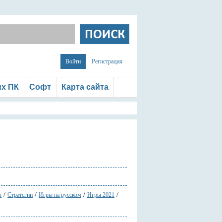
Войти
Регистрация
ых ПК
Софт
Карта сайта
/
/
/
/
ы
Стратегии
Игры на русском
Игры 2021