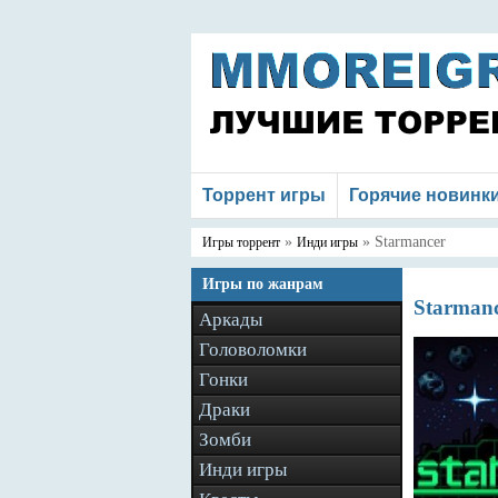
Торрент игры
Горячие новинк
»
» Starmancer
Игры торрент
Инди игры
Игры по жанрам
Starmanc
Аркады
Головоломки
Гонки
Драки
Зомби
Инди игры