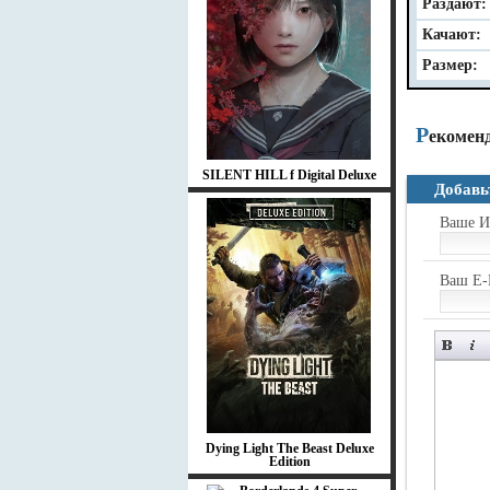
Раздают:
Качают:
Размер:
Р
екомен
SILENT HILL f Digital Deluxe
Добавь
Ваше И
Ваш E-
Dying Light The Beast Deluxe
Edition