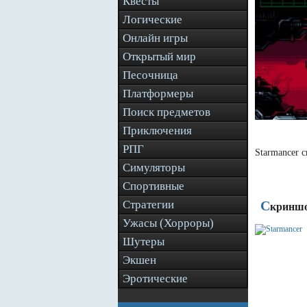
Квесты
Логические
Онлайн игры
Открытый мир
Песочница
Платформеры
Поиск предметов
Приключения
РПГ
Starmancer 
Симуляторы
Спортивные
Стратегии
С
криншо
Ужасы (Хорроры)
Шутеры
Экшен
Эротические