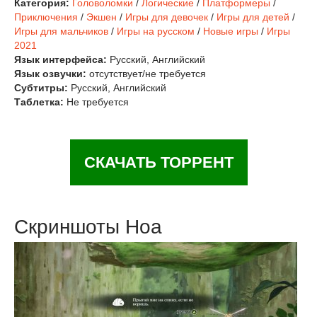
Категория:
Головоломки
/
Логические
/
Платформеры
/
Приключения
/
Экшен
/
Игры для девочек
/
Игры для детей
/
Игры для мальчиков
/
Игры на русском
/
Новые игры
/
Игры
2021
Язык интерфейса:
Русский, Английский
Язык озвучки:
отсутствует/не требуется
Субтитры:
Русский, Английский
Таблетка:
Не требуется
СКАЧАТЬ ТОРРЕНТ
Скриншоты Hoa