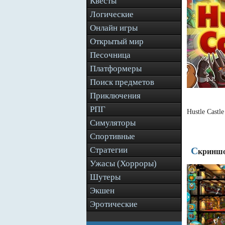
Квесты
Логические
Онлайн игры
Открытый мир
Песочница
Платформеры
Поиск предметов
Приключения
РПГ
Hustle Cast
Симуляторы
Спортивные
Стратегии
С
криншо
Ужасы (Хорроры)
Шутеры
Экшен
Эротические