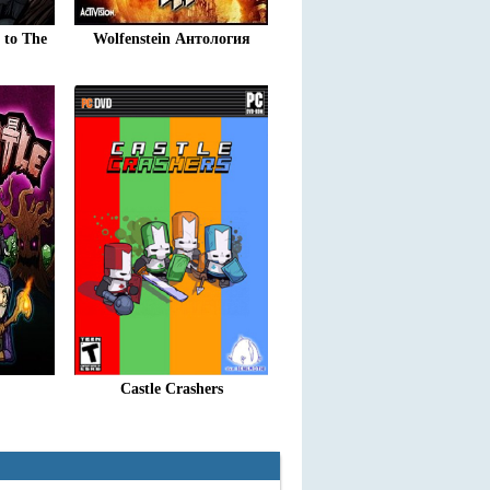
 to The
Wolfenstein Антология
Castle Crashers