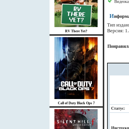
Видеока
И
нформа
Тип издан
Версия: 1.
RV There Yet?
Понравила
Call of Duty Black Ops 7
Статус:
Инструкц