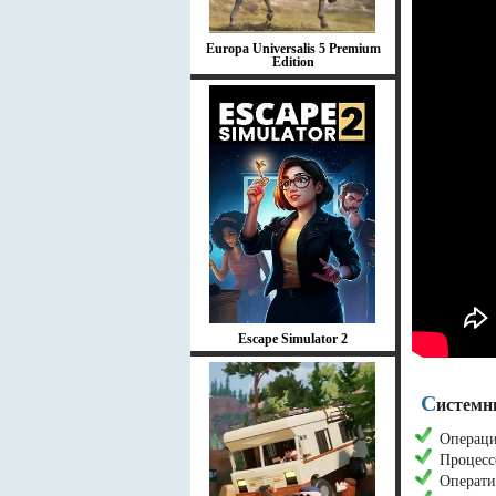
Europa Universalis 5 Premium
Edition
Escape Simulator 2
С
истемны
Операцио
Процесс
Операти