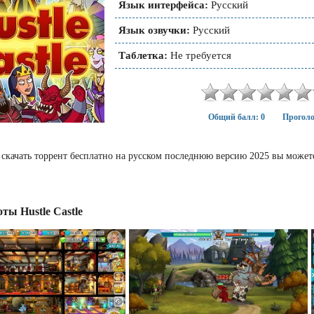
Язык интерфейса:
Русский
Язык озвучки:
Русский
Таблетка:
Не требуется
Общий балл: 0
Проголо
le скачать торрент бесплатно на русском последнюю версию 2025 вы может
ты Hustle Castle