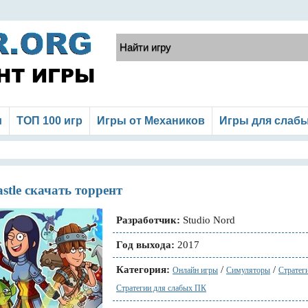
и
ТОП 100 игр
Игры от Механиков
Игры для слаб
astle скачать торрент
Разработчик:
Studio Nord
Год выхода:
2017
Категория:
/
/
Онлайн игры
Симуляторы
Стратег
Стратегии для слабых ПК