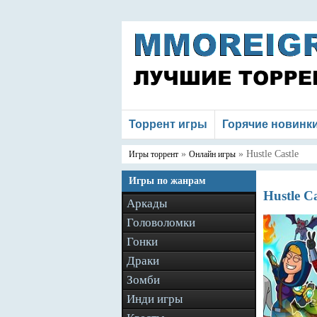
Торрент игры
Горячие новинк
»
» Hustle Castle
Игры торрент
Онлайн игры
Игры по жанрам
Hustle C
Аркады
Головоломки
Гонки
Драки
Зомби
Инди игры