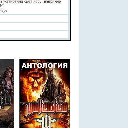
уда установили саму игру (например
OK"
игре