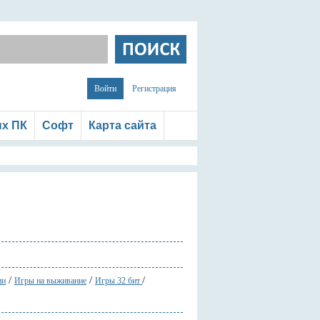
Войти
Регистрация
ых ПК
Софт
Карта сайта
/
/
/
ии
Игры на выживание
Игры 32 бит