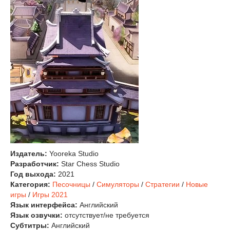
Издатель:
Yooreka Studio
Разработчик:
Star Chess Studio
Год выхода:
2021
Категория:
Песочницы
/
Симуляторы
/
Стратегии
/
Новые
игры
/
Игры 2021
Язык интерфейса:
Английский
Язык озвучки:
отсутствует/не требуется
Субтитры:
Английский