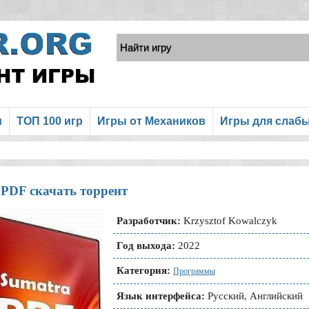
и
ТОП 100 игр
Игры от Механиков
Игры для слаб
 PDF скачать торрент
Разработчик:
Krzysztof Kowalczyk
Год выхода:
2022
Категория:
Программы
Язык интерфейса:
Русский, Английский