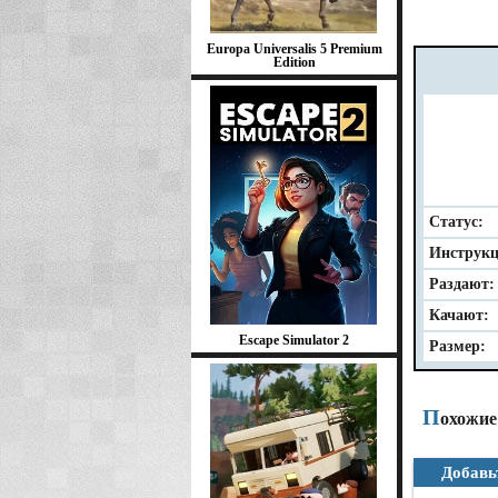
Europa Universalis 5 Premium
Edition
Статус:
Инструкц
Раздают:
Качают:
Escape Simulator 2
Размер:
П
охожие
Добавь