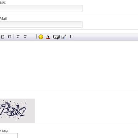
мя:
Mail:
 код: