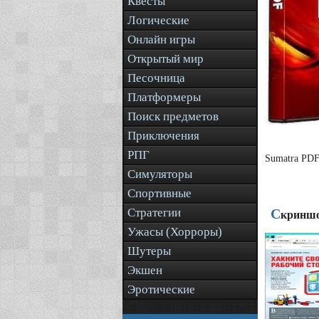
Квесты
Логические
Онлайн игры
Открытый мир
Песочница
Платформеры
Поиск предметов
Приключения
РПГ
Sumatra PDF
Симуляторы
Спортивные
Стратегии
С
криншо
Ужасы (Хорроры)
Шутеры
Экшен
Эротические