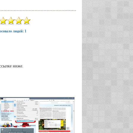
совало людей: 1
ссылке ниже.