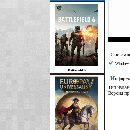
С
истемн
Windows 
Battlefield 6
И
нформа
Тип издани
Версия пр